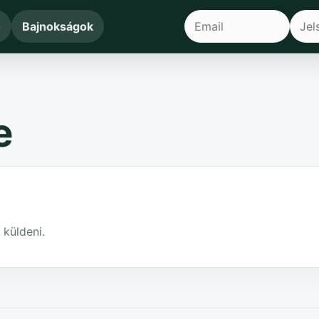
ő
Bajnokságok
e
 küldeni.