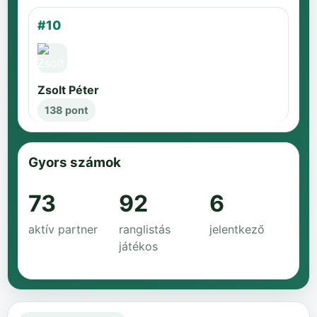
#10
Zsolt Péter
138 pont
Gyors számok
73
92
6
aktív partner
ranglistás
jelentkező
játékos