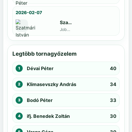
2026-02-07
Szatmári István
Jobbak · döntős: Kiss Barnabás
Legtöbb tornagyőzelem
Dévai Péter
40
Klimasevszky András
34
Bodó Péter
33
ifj. Benedek Zoltán
30