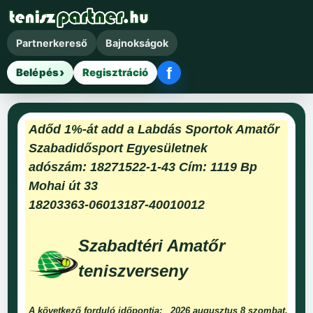
Partnerkereső
Bajnokságok
f
Belépés
Regisztráció
Facebook belépés
Adőd 1%-át add a Labdás Sportok Amatőr
Szabadidősport Egyesületnek
adószám: 18271522-1-43 Cím: 1119 Bp
Mohai út 33
18203363-06013187-40010012
Szabadtéri Amatőr
teniszverseny
A következő forduló időpontja:
2026 augusztus 8 szombat.