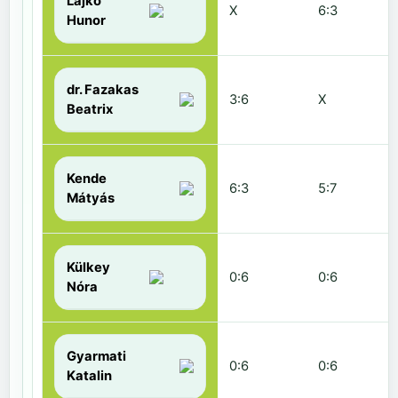
Lajkó
X
6:3
Hunor
dr. Fazakas
3:6
X
Beatrix
Kende
6:3
5:7
Mátyás
Külkey
0:6
0:6
Nóra
Gyarmati
0:6
0:6
Katalin