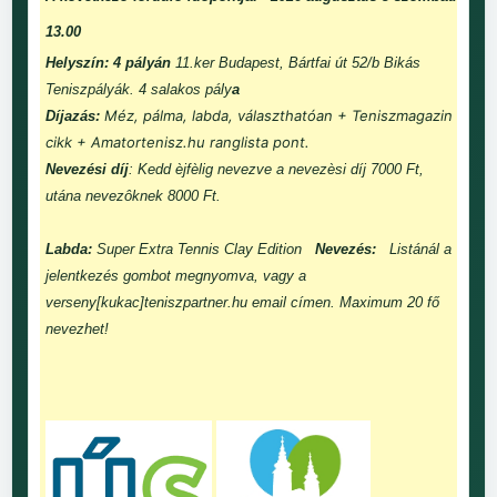
13.00
Helyszín: 4 pályán
11.ker Budapest, Bártfai út 52/b Bikás
Teniszpályák. 4 salakos pály
a
Méz, pálma, labda, választhatóan + Teniszmagazin
Díjazás:
cikk + Amatortenisz.hu ranglista pont.
Nevezési díj
: Kedd èjfèlig nevezve a nevezèsi díj 7000 Ft,
utána nevezôknek 8000 Ft.
Labda:
Super Extra Tennis Clay Edition
Nevezés:
Listánál a
jelentkezés gombot megnyomva, vagy a
verseny[kukac]teniszpartner.hu email címen. Maximum 20 fő
nevezhet!