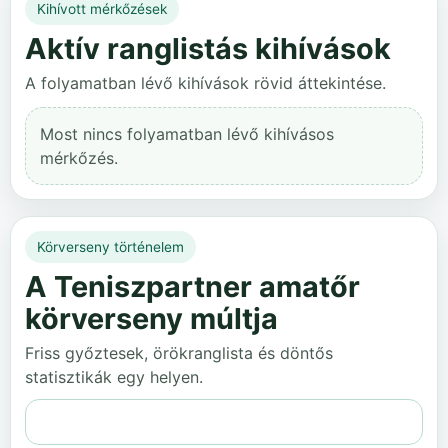
Kihívott mérkőzések
Aktív ranglistás kihívások
A folyamatban lévő kihívások rövid áttekintése.
Most nincs folyamatban lévő kihívásos
mérkőzés.
Körverseny történelem
A Teniszpartner amatőr
körverseny múltja
Friss győztesek, örökranglista és döntős
statisztikák egy helyen.
Teljes történelem