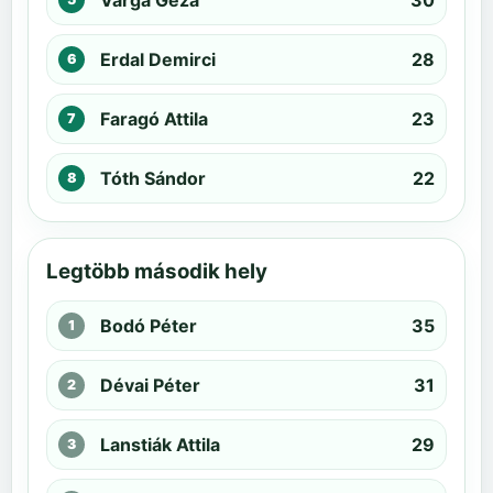
Varga Géza
30
Erdal Demirci
28
Faragó Attila
23
Tóth Sándor
22
Legtöbb második hely
Bodó Péter
35
Dévai Péter
31
Lanstiák Attila
29