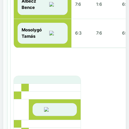
Albecz
7:6
1:6
6:3
Bence
Mosolygó
6:3
7:6
6:1
Tamás