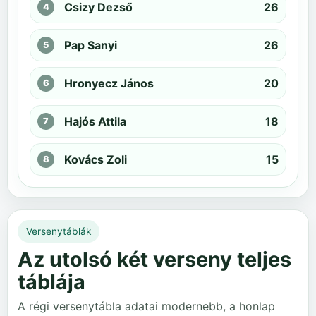
Csizy Dezső
26
Pap Sanyi
26
Hronyecz János
20
Hajós Attila
18
Kovács Zoli
15
Versenytáblák
Az utolsó két verseny teljes
táblája
A régi versenytábla adatai modernebb, a honlap