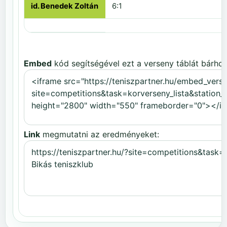
id. Benedek Zoltán
6:1
Embed
kód segítségével ezt a verseny táblát bárhov
Link
megmutatni az eredményeket: