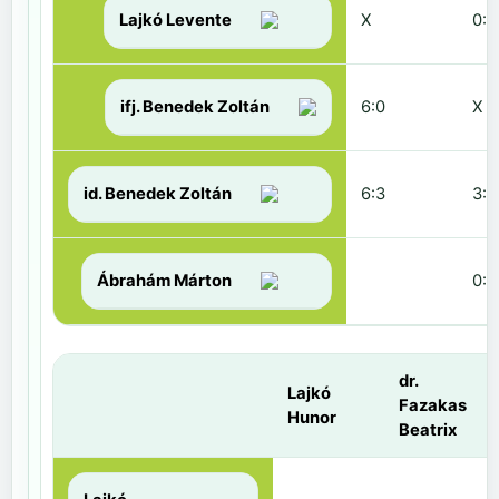
Lajkó Levente
X
0:6
ifj. Benedek Zoltán
6:0
X
id. Benedek Zoltán
6:3
3:6
Ábrahám Márton
0:6
dr.
Lajkó
Fazakas
Hunor
Beatrix