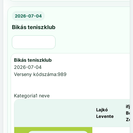
2026-07-04
Bikás teniszklub
Régi nézet
Bikás teniszklub
2026-07-04
Verseny kódszáma:989
Kategoria1 neve
ifj.
Lajkó
Be
Levente
Zol