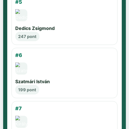
#5
Dedics Zsigmond
247 pont
#6
Szatmári István
199 pont
#7