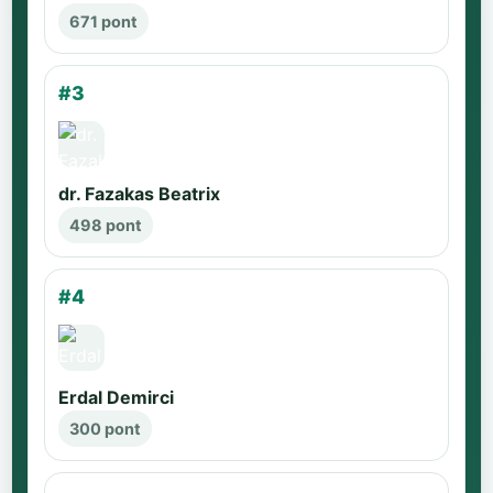
671 pont
#3
dr. Fazakas Beatrix
498 pont
#4
Erdal Demirci
300 pont