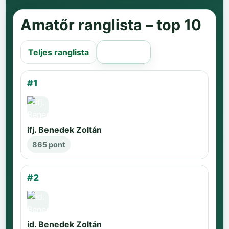
Amatőr ranglista – top 10
Teljes ranglista
Régi oldal
#1
ifj. Benedek Zoltán
865 pont
#2
id. Benedek Zoltán