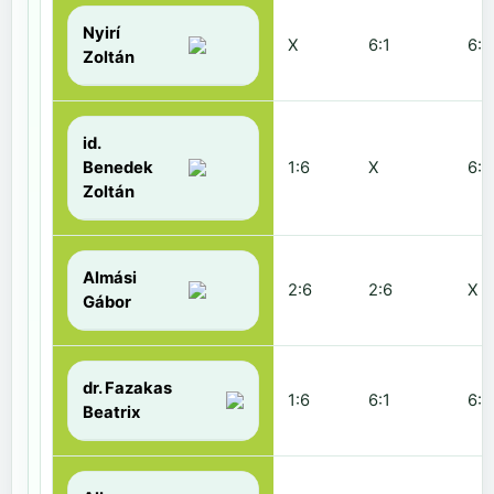
Nyirí
X
6:1
6:2
Zoltán
id.
Benedek
1:6
X
6:2
Zoltán
Almási
2:6
2:6
X
Gábor
dr. Fazakas
1:6
6:1
6:0
Beatrix