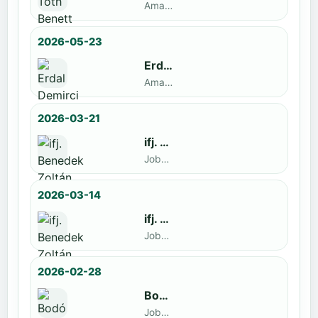
Amatőr · döntős: ifj. Benedek Zoltán
2026-05-23
Erdal Demirci
Amatőr · döntős: Enyedi Gergely
2026-03-21
ifj. Benedek Zoltán
Jobbak · döntős: Szatmári István
2026-03-14
ifj. Benedek Zoltán
Jobbak · döntős: id. Benedek Zoltán
2026-02-28
Bodó Péter
Jobbak · döntős: Kocsó Sándor