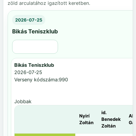
zöld arculatához igazított keretben.
2026-07-25
Bikás Teniszklub
Régi nézet
Bikás Teniszklub
2026-07-25
Verseny kódszáma:990
Jobbak
id.
Nyirí
Al
Benedek
Zoltán
Gá
Zoltán