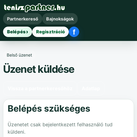
Partnerkereső
Bajnokságok
f
Belépés
Regisztráció
Facebook belépés
Belső üzenet
Üzenet küldése
Vissza a partnerkeresőhöz
Adatlap
Belépés szükséges
Üzenetet csak bejelentkezett felhasználó tud
küldeni.