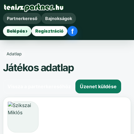
Partnerkereső
Bajnokságok
f
Belépés
Regisztráció
Facebook belépés
Adatlap
Játékos adatlap
Vissza a partnerkeresőhöz
Üzenet küldése