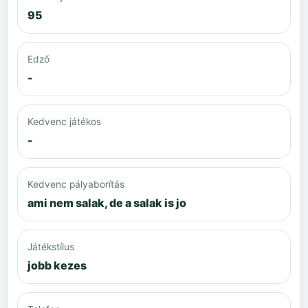
95
Edző
-
Kedvenc játékos
-
Kedvenc pályaborítás
ami nem salak, de a salak is jo
Játékstílus
jobb kezes