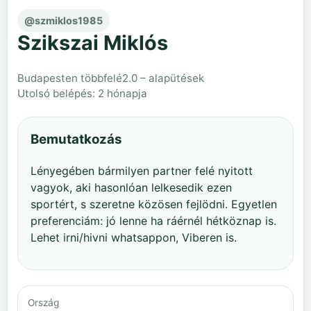
@szmiklos1985
Szikszai Miklós
Budapesten többfelé
2.0 – alapütések
Utolsó belépés: 2 hónapja
Bemutatkozás
Lényegében bármilyen partner felé nyitott
vagyok, aki hasonlóan lelkesedik ezen
sportért, s szeretne közösen fejlödni. Egyetlen
preferenciám: jó lenne ha ráérnél hétköznap is.
Lehet irni/hivni whatsappon, Viberen is.
Ország