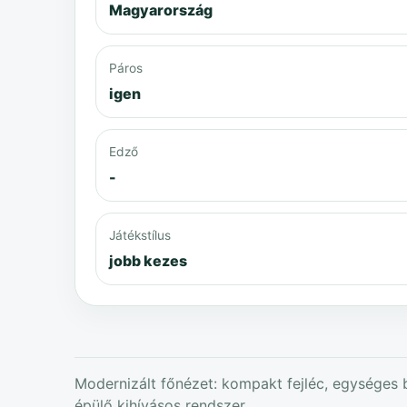
Magyarország
Páros
igen
Edző
-
Játékstílus
jobb kezes
Modernizált főnézet: kompakt fejléc, egységes b
épülő kihívásos rendszer.