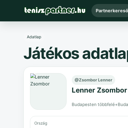
Partnerkeres
Adatlap
Játékos adatla
@Zsombor Lenner
Lenner Zsombor
Budapesten többfelé+Budape
Ország