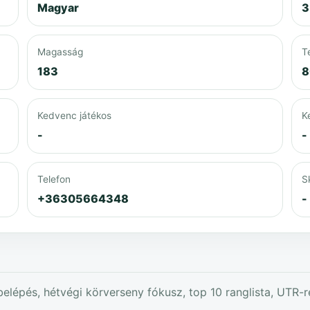
Magyar
3
Magasság
T
183
8
Kedvenc játékos
K
-
-
Telefon
S
+36305664348
-
elépés, hétvégi körverseny fókusz, top 10 ranglista, UTR-