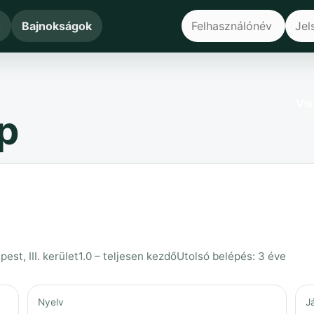
ő
Bajnokságok
Vis
p
st, III. kerület
1.0 – teljesen kezdő
Utolsó belépés: 3 éve
Nyelv
J