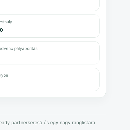
estsúly
0
edvenc pályaborítás
kype
ready partnerkereső és egy nagy ranglistára