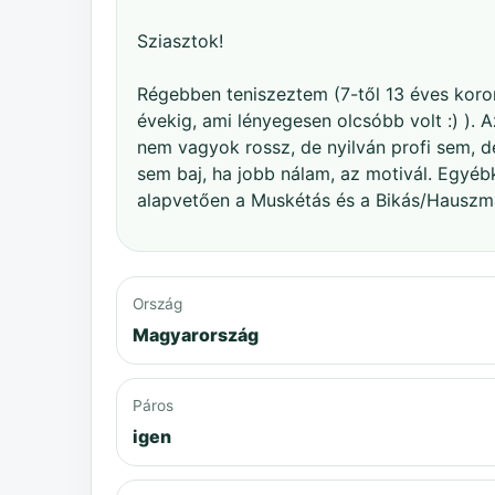
Sziasztok!
Régebben teniszeztem (7-től 13 éves korom
évekig, ami lényegesen olcsóbb volt :) ). 
nem vagyok rossz, de nyilván profi sem, de
sem baj, ha jobb nálam, az motivál. Egyébk
alapvetően a Muskétás és a Bikás/Hauszman
Ország
Magyarország
Páros
igen