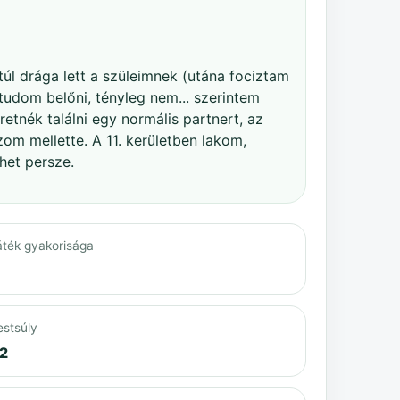
úl drága lett a szüleimnek (utána fociztam
 tudom belőni, tényleg nem... szerintem
etnék találni egy normális partnert, az
om mellette. A 11. kerületben lakom,
het persze.
áték gyakorisága
estsúly
2