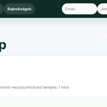
ő
Bajnokságok
Vis
p
amatőr meccsszint
Utolsó belépés: 1 hete