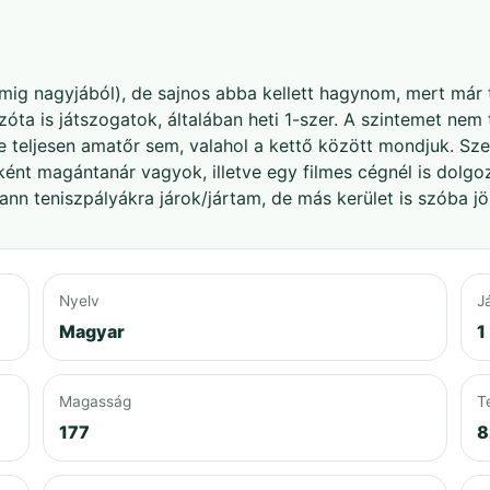
ig nagyjából), de sajnos abba kellett hagynom, mert már t
Azóta is játszogatok, általában heti 1-szer. A szintemet nem
 teljesen amatőr sem, valahol a kettő között mondjuk. Szer
ént magántanár vagyok, illetve egy filmes cégnél is dolgoz
n teniszpályákra járok/jártam, de más kerület is szóba jö
Nyelv
J
Magyar
1
Magasság
T
177
8