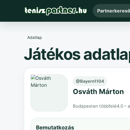
Partnerkeres
Adatlap
Játékos adatla
@Bayern1104
Osváth Márton
Budapesten többfelé
4.0 – 
Bemutatkozás