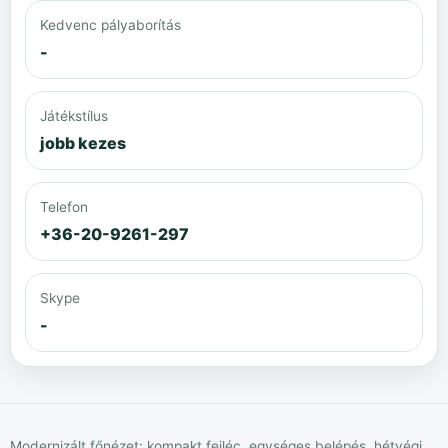
Kedvenc pályaborítás
-
Játékstílus
jobb kezes
Telefon
+36-20-9261-297
Skype
-
Modernizált főnézet: kompakt fejléc, egységes belépés, hétvégi