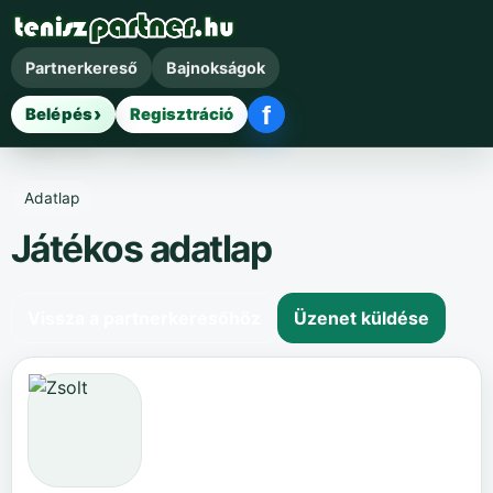
Partnerkereső
Bajnokságok
f
Belépés
Regisztráció
Facebook belépés
Adatlap
Játékos adatlap
Vissza a partnerkeresőhöz
Üzenet küldése