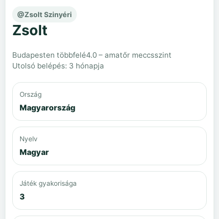
@Zsolt Szinyéri
Zsolt
Budapesten többfelé
4.0 – amatőr meccsszint
Utolsó belépés: 3 hónapja
Ország
Magyarország
Nyelv
Magyar
Játék gyakorisága
3