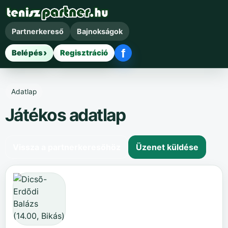
Partnerkereső
Bajnokságok
f
Belépés
Regisztráció
Facebook belépés
Adatlap
Játékos adatlap
Vissza a partnerkeresőhöz
Üzenet küldése