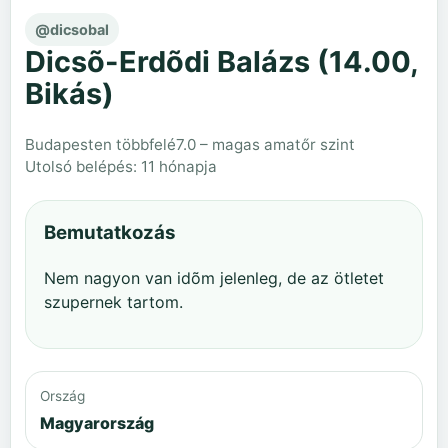
@dicsobal
Dicsõ-Erdõdi Balázs (14.00,
Bikás)
Budapesten többfelé
7.0 – magas amatőr szint
Utolsó belépés: 11 hónapja
Bemutatkozás
Nem nagyon van idõm jelenleg, de az ötletet
szupernek tartom.
Ország
Magyarország