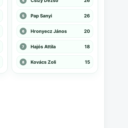
Csizy Dezső
26
Pap Sanyi
26
Hronyecz János
20
Hajós Attila
18
Kovács Zoli
15