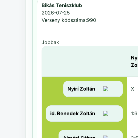
Bikás Teniszklub
2026-07-25
Verseny kódszáma:990
Jobbak
Nyi
Zo
Nyirí Zoltán
X
id. Benedek Zoltán
1:6