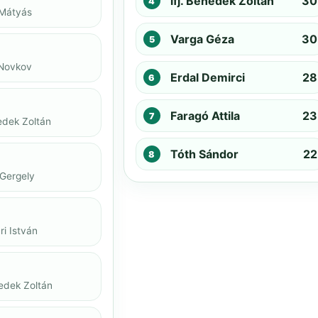
ifj. Benedek Zoltán
30
 Mátyás
Varga Géza
30
 Novkov
Erdal Demirci
28
Faragó Attila
23
nedek Zoltán
Tóth Sándor
22
 Gergely
i István
nedek Zoltán