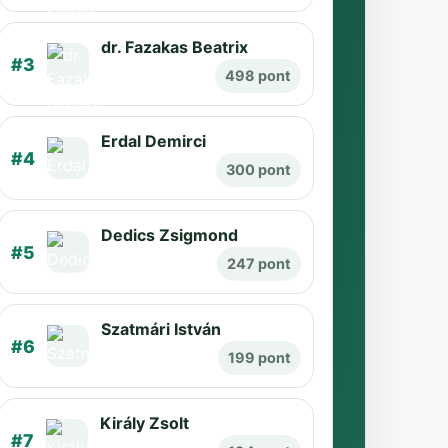
dr. Fazakas Beatrix
#3
498 pont
Erdal Demirci
#4
300 pont
Dedics Zsigmond
#5
247 pont
Szatmári István
#6
199 pont
Király Zsolt
#7