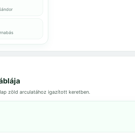
Sándor
arnabás
áblája
ap zöld arculatához igazított keretben.