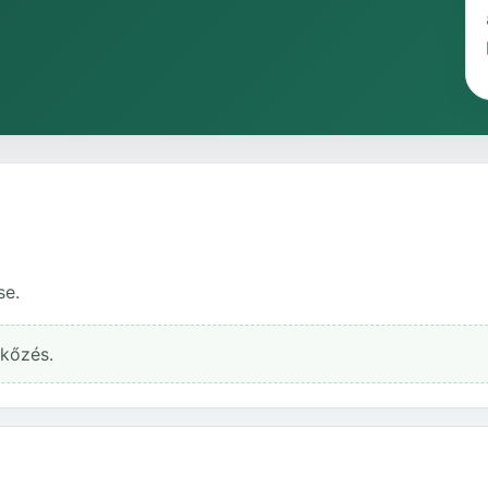
se.
rkőzés.