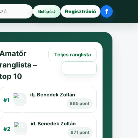
f
Regisztráció
Belépés
Facebook be
Amatőr
Teljes ranglista
ranglista –
Régi oldal
top 10
ifj. Benedek Zoltán
#1
865 pont
id. Benedek Zoltán
#2
671 pont