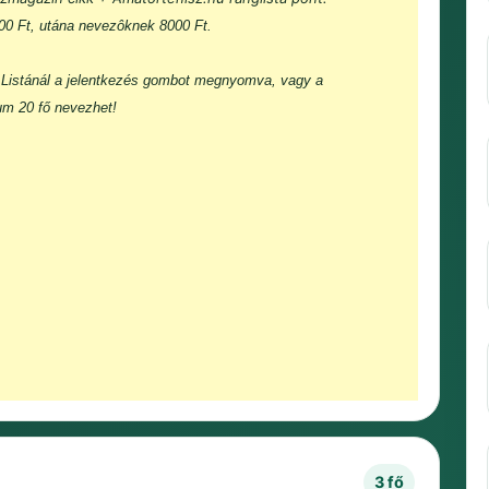
000 Ft, utána nevezôknek 8000 Ft.
Listánál a jelentkezés gombot megnyomva, vagy a
um 20 fő nevezhet!
3 fő