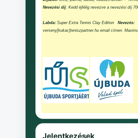
Nevezési díj
: Kedd èjfèlig nevezve a nevezèsi díj 7
Labda:
Super Extra Tennis Clay Edition
Nevezés:
verseny[kukac]teniszpartner.hu email címen. Maxim
Jelentkezések