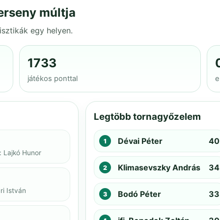
erseny múltja
isztikák egy helyen.
1733
játékos ponttal
e
Legtöbb tornagyőzelem
Dévai Péter
40
: Lajkó Hunor
Klimasevszky András
34
i István
Bodó Péter
33