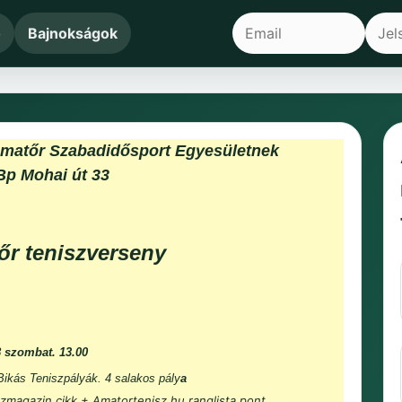
ő
Bajnokságok
Amatőr Szabadidősport Egyesületnek
Bp Mohai út 33
őr teniszverseny
8 szombat. 13.00
 Bikás Teniszpályák. 4 salakos pály
a
zmagazin cikk + Amatortenisz.hu ranglista pont.