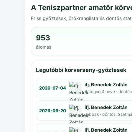
A Teniszpartner amatőr körv
Friss győztesek, örökranglista és döntős stat
953
állomás
Legutóbbi körverseny-győztesek
ifj. Benedek Zoltán
2026-07-04
Kategoria1 neve · döntős
ifj. Benedek Zoltán
2026-06-20
Jobbak · döntős: Szatmár
ifj. Benedek Zoltán