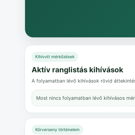
Kihívott mérkőzések
Aktív ranglistás kihívások
A folyamatban lévő kihívások rövid áttekinté
Most nincs folyamatban lévő kihívásos mé
Körverseny történelem