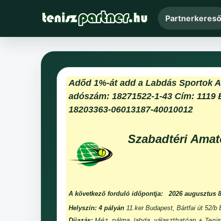
Partnerkeres
Adőd 1%-át add a Labdás Sportok 
adószám: 18271522-1-43 Cím: 1119 
18203363-06013187-40010012
Szabadtéri Amat
A következő forduló időpontja:
2026 augusztus 
Helyszín: 4 pályán
11.ker Budapest, Bártfai út 52/b
Méz, pálma, labda, választhatóan + Tenis
Díjazás: