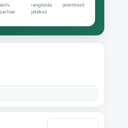
aktív
ranglistás
jelentkező
partner
játékos
Teljes történelem