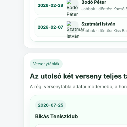
Bodó Péter
2026-02-28
Jobbak · döntős: Kocsó 
Szatmári István
2026-02-07
Jobbak · döntős: Kiss B
Versenytáblák
Az utolsó két verseny teljes t
A régi versenytábla adatai modernebb, a honl
2026-07-25
Bikás Teniszklub