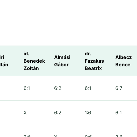
id.
dr.
rí
Almási
Albecz
Benedek
Fazakas
ltán
Gábor
Bence
Zoltán
Beatrix
6:1
6:2
6:1
6:7
X
6:2
1:6
6:1