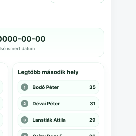
0000-00-00
lső ismert dátum
Legtöbb második hely
Bodó Péter
35
Dévai Péter
31
Lanstiák Attila
29