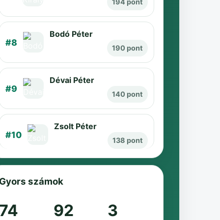
194 pont
Bodó Péter
#8
190 pont
Dévai Péter
#9
140 pont
Zsolt Péter
#10
138 pont
Gyors számok
74
92
3