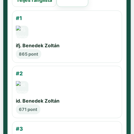
Teljes ranglista
Régi oldal
#1
ifj. Benedek Zoltán
865 pont
#2
id. Benedek Zoltán
671 pont
#3