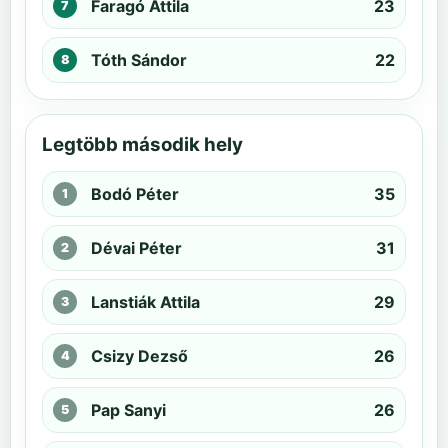
Faragó Attila
23
Tóth Sándor
22
Legtöbb második hely
Bodó Péter
35
Dévai Péter
31
Lanstiák Attila
29
Csizy Dezső
26
Pap Sanyi
26