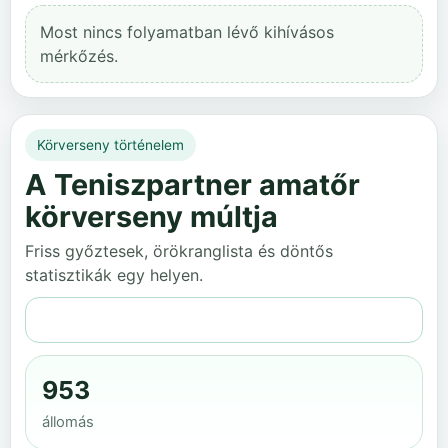
Most nincs folyamatban lévő kihívásos
mérkőzés.
Körverseny történelem
A Teniszpartner amatőr
körverseny múltja
Friss győztesek, örökranglista és döntős
statisztikák egy helyen.
Teljes történelem
953
állomás