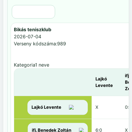
Régi nézet
Bikás teniszklub
2026-07-04
Verseny kódszáma:989
Kategoria1 neve
ifj.
Lajkó
Be
Levente
Zol
Lajkó Levente
X
0:6
ifj. Benedek Zoltán
6:0
X