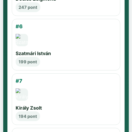
247 pont
#6
Szatmári István
199 pont
#7
Király Zsolt
194 pont