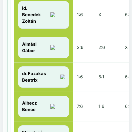
id.
Benedek
1:6
X
6:2
Zoltán
Almási
2:6
2:6
X
Gábor
dr. Fazakas
1:6
6:1
6:0
Beatrix
Albecz
7:6
1:6
6:3
Bence