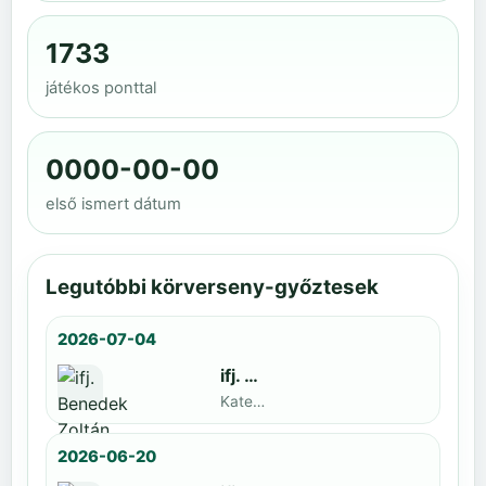
1733
játékos ponttal
0000-00-00
első ismert dátum
Legutóbbi körverseny-győztesek
2026-07-04
ifj. Benedek Zoltán
Kategoria1 neve · döntős: Lajkó Hunor
2026-06-20