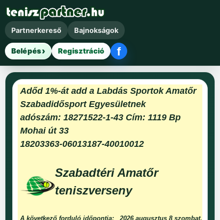
Partnerkereső
Bajnokságok
f
Belépés
Regisztráció
Facebook belépés
Adőd 1%-át add a Labdás Sportok Amatőr
Szabadidősport Egyesületnek
adószám: 18271522-1-43 Cím: 1119 Bp
Mohai út 33
18203363-06013187-40010012
Szabadtéri Amatőr
teniszverseny
A következő forduló időpontja:
2026 augusztus 8 szombat.