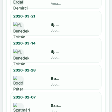
Amatőr · döntős: Enyedi Gergely
2026-03-21
ifj. Benedek Zoltán
Jobbak · döntős: Szatmári István
2026-03-14
ifj. Benedek Zoltán
Jobbak · döntős: id. Benedek Zoltán
2026-02-28
Bodó Péter
Jobbak · döntős: Kocsó Sándor
2026-02-07
Szatmári István
Jobbak · döntős: Kiss Barnabás