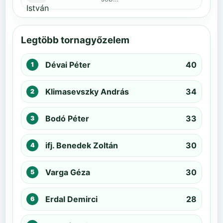
Legtöbb tornagyőzelem
Dévai Péter
40
Klimasevszky András
34
Bodó Péter
33
ifj. Benedek Zoltán
30
Varga Géza
30
Erdal Demirci
28