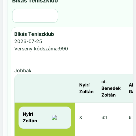
Bikás Teniszklub
Régi nézet
Bikás Teniszklub
2026-07-25
Verseny kódszáma:990
Jobbak
id.
Nyirí
Al
Benedek
Zoltán
Gá
Zoltán
Nyirí
X
6:1
6:2
Zoltán