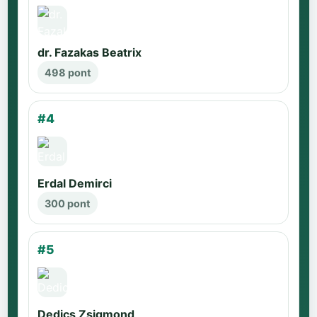
dr. Fazakas Beatrix
498 pont
#4
Erdal Demirci
300 pont
#5
Dedics Zsigmond