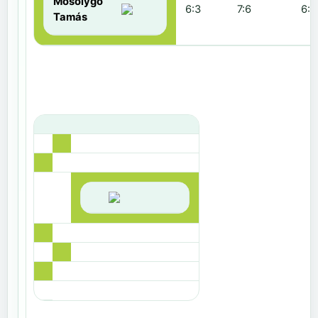
Mosolygó
6:3
7:6
6:1
Tamás