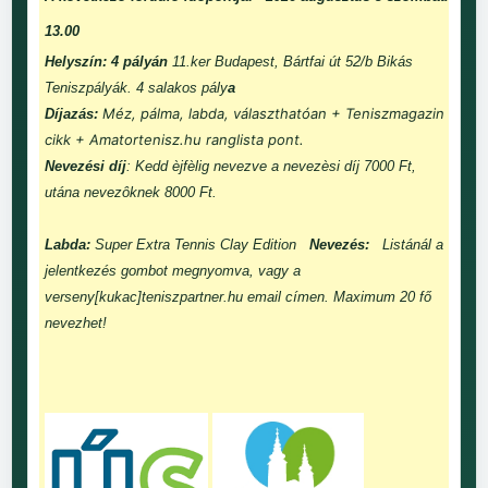
13.00
Helyszín: 4 pályán
11.ker Budapest, Bártfai út 52/b Bikás
Teniszpályák. 4 salakos pály
a
Méz, pálma, labda, választhatóan + Teniszmagazin
Díjazás:
cikk + Amatortenisz.hu ranglista pont.
Nevezési díj
: Kedd èjfèlig nevezve a nevezèsi díj 7000 Ft,
utána nevezôknek 8000 Ft.
Labda:
Super Extra Tennis Clay Edition
Nevezés:
Listánál a
jelentkezés gombot megnyomva, vagy a
verseny[kukac]teniszpartner.hu email címen. Maximum 20 fő
nevezhet!