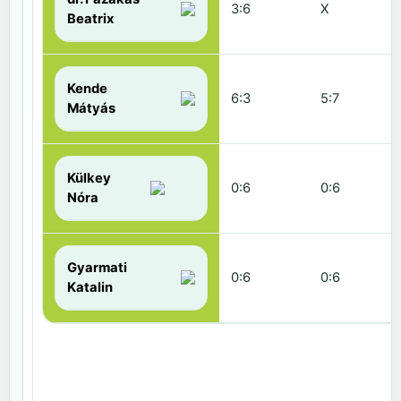
3:6
X
Beatrix
Kende
6:3
5:7
Mátyás
Külkey
0:6
0:6
Nóra
Gyarmati
0:6
0:6
Katalin