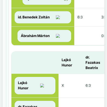
id. Benedek Zoltán
6:3
3:6
Ábrahám Márton
0:6
dr.
Lajkó
Fazakas
Hunor
Beatrix
Lajkó
X
6:3
Hunor
dr. Fazakas