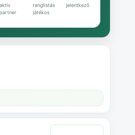
aktív
ranglistás
jelentkező
partner
játékos
Teljes történelem