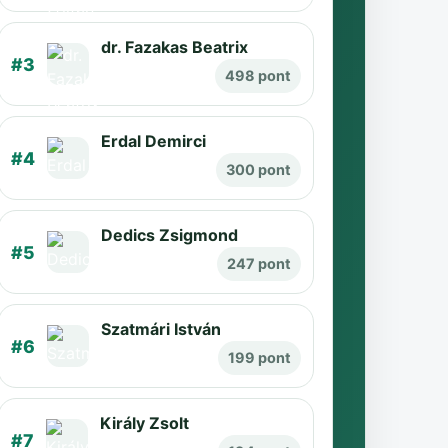
dr. Fazakas Beatrix
#3
498 pont
Erdal Demirci
#4
300 pont
Dedics Zsigmond
#5
247 pont
Szatmári István
#6
199 pont
Király Zsolt
#7