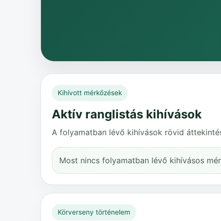
Kihívott mérkőzések
Aktív ranglistás kihívások
A folyamatban lévő kihívások rövid áttekinté
Most nincs folyamatban lévő kihívásos mé
Körverseny történelem