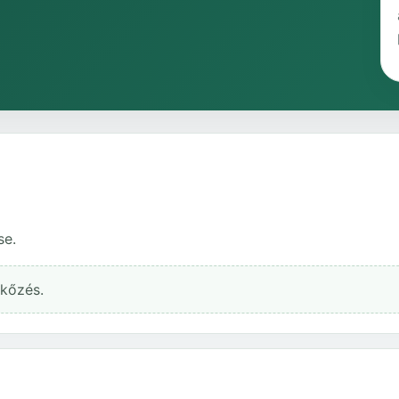
se.
rkőzés.