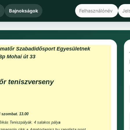
ő
Bajnokságok
Amatőr Szabadidősport Egyesületnek
Bp Mohai út 33
őr teniszverseny
8 szombat. 13.00
 Bikás Teniszpályák. 4 salakos pály
a
zmagazin cikk + Amatortenisz.hu ranglista pont.