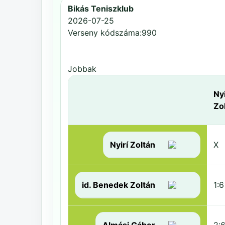
Bikás Teniszklub
2026-07-25
Verseny kódszáma:990
Jobbak
Nyi
Zo
Nyirí Zoltán
X
id. Benedek Zoltán
1:6