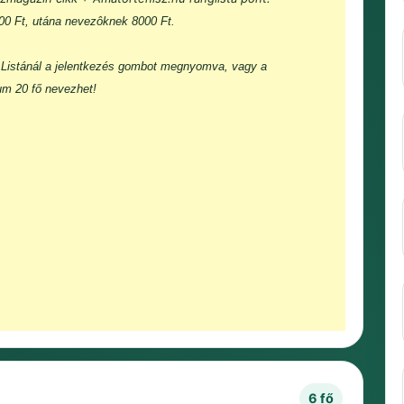
000 Ft, utána nevezôknek 8000 Ft.
Listánál a jelentkezés gombot megnyomva, vagy a
um 20 fő nevezhet!
6 fő