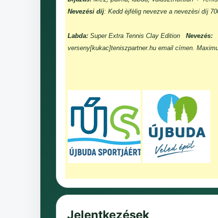
Nevezési díj
: Kedd èjfèlig nevezve a nevezèsi díj 7
Labda:
Super Extra Tennis Clay Edition
Nevezés:
verseny[kukac]teniszpartner.hu email címen. Maxim
Jelentkezések