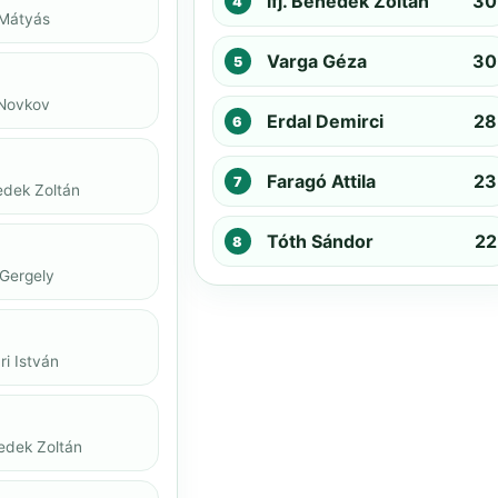
ifj. Benedek Zoltán
30
 Mátyás
Varga Géza
30
 Novkov
Erdal Demirci
28
Faragó Attila
23
nedek Zoltán
Tóth Sándor
22
 Gergely
i István
nedek Zoltán