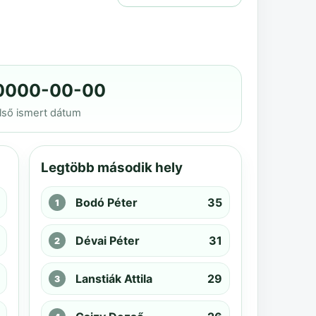
0000-00-00
lső ismert dátum
Legtöbb második hely
Bodó Péter
35
Dévai Péter
31
Lanstiák Attila
29