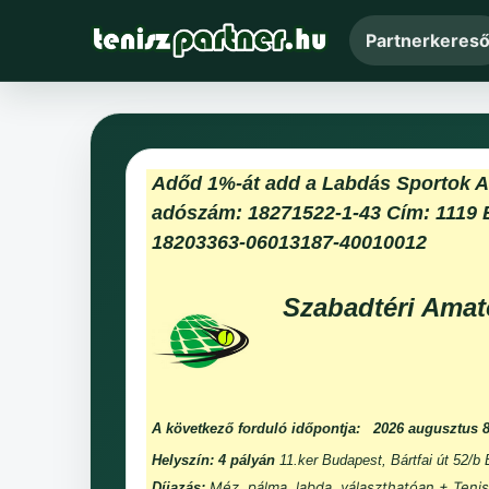
Partnerkeres
Adőd 1%-át add a Labdás Sportok 
adószám: 18271522-1-43 Cím: 1119 
18203363-06013187-40010012
Szabadtéri Amat
A következő forduló időpontja:
2026 augusztus 
Helyszín: 4 pályán
11.ker Budapest, Bártfai út 52/b
Méz, pálma, labda, választhatóan + Tenis
Díjazás: