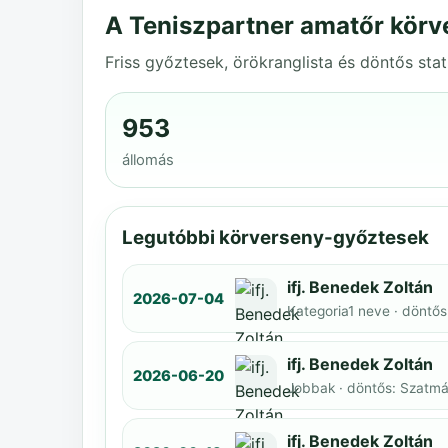
A Teniszpartner amatőr körv
Friss győztesek, örökranglista és döntős stat
953
állomás
Legutóbbi körverseny-győztesek
ifj. Benedek Zoltán
2026-07-04
Kategoria1 neve · döntős
ifj. Benedek Zoltán
2026-06-20
Jobbak · döntős: Szatmár
ifj. Benedek Zoltán