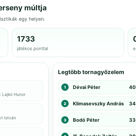
erseny múltja
isztikák egy helyen.
1733
játékos ponttal
e
Legtöbb tornagyőzelem
Dévai Péter
40
: Lajkó Hunor
Klimasevszky András
34
i István
Bodó Péter
33