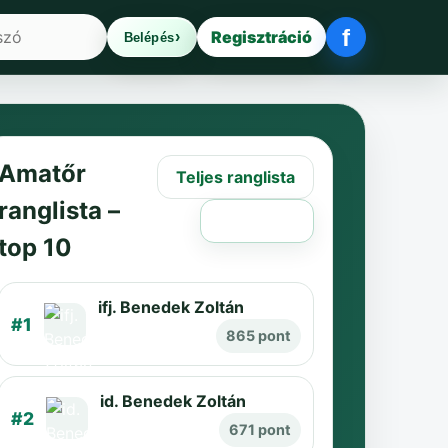
f
Regisztráció
Belépés
Facebook be
Amatőr
Teljes ranglista
ranglista –
Régi oldal
top 10
ifj. Benedek Zoltán
#1
865 pont
id. Benedek Zoltán
#2
671 pont