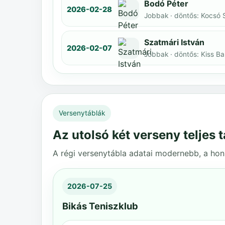
Bodó Péter
2026-02-28
Jobbak · döntős: Kocsó 
Szatmári István
2026-02-07
Jobbak · döntős: Kiss B
Versenytáblák
Az utolsó két verseny teljes t
A régi versenytábla adatai modernebb, a honl
2026-07-25
Bikás Teniszklub