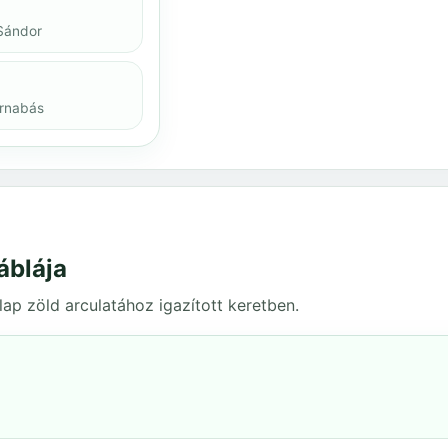
Sándor
arnabás
áblája
ap zöld arculatához igazított keretben.