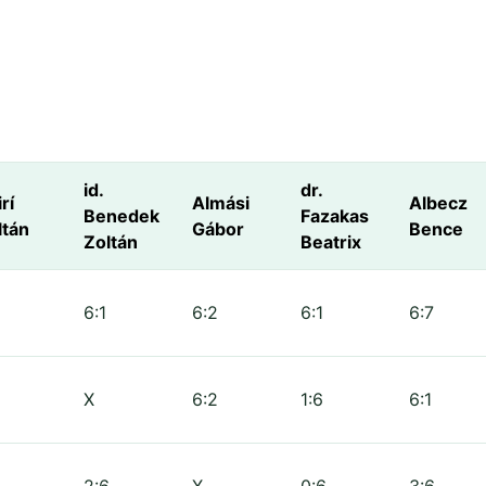
id.
dr.
rí
Almási
Albecz
Benedek
Fazakas
ltán
Gábor
Bence
Zoltán
Beatrix
6:1
6:2
6:1
6:7
X
6:2
1:6
6:1