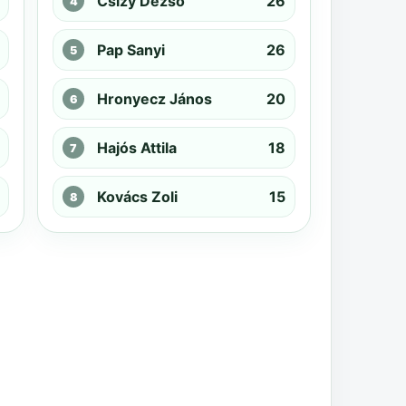
Csizy Dezső
26
Pap Sanyi
26
Hronyecz János
20
Hajós Attila
18
Kovács Zoli
15