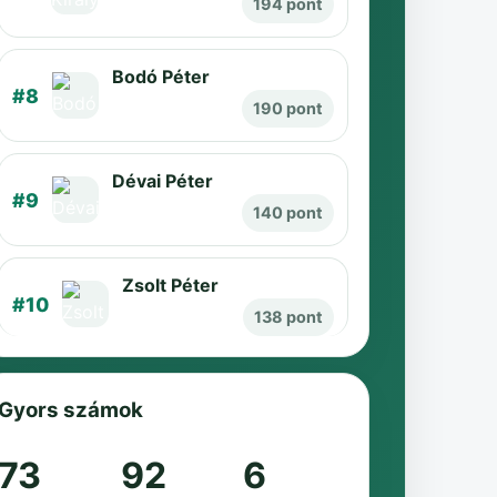
194 pont
Bodó Péter
#8
190 pont
Dévai Péter
#9
140 pont
Zsolt Péter
#10
138 pont
Gyors számok
73
92
6