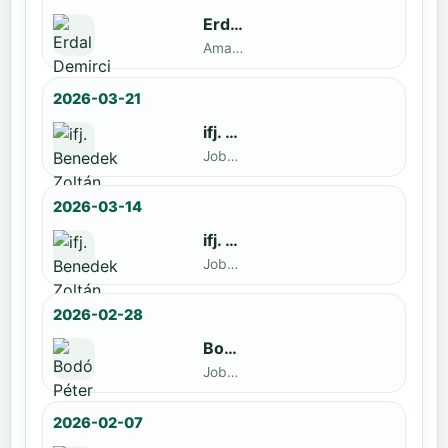
Erdal Demirci
Amatőr · döntős: Enyedi Gergely
2026-03-21
ifj. Benedek Zoltán
Jobbak · döntős: Szatmári István
2026-03-14
ifj. Benedek Zoltán
Jobbak · döntős: id. Benedek Zoltán
2026-02-28
Bodó Péter
Jobbak · döntős: Kocsó Sándor
2026-02-07