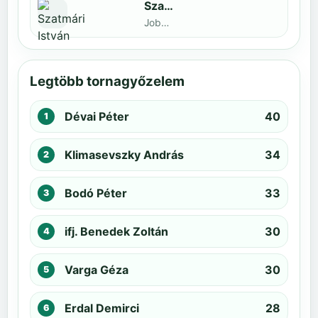
Szatmári István
Jobbak · döntős: Kiss Barnabás
Legtöbb tornagyőzelem
Dévai Péter
40
Klimasevszky András
34
Bodó Péter
33
ifj. Benedek Zoltán
30
Varga Géza
30
Erdal Demirci
28