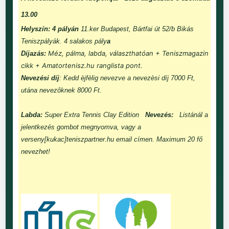
13.00
Helyszín: 4 pályán
11.ker Budapest, Bártfai út 52/b Bikás
Teniszpályák. 4 salakos pály
a
Méz, pálma, labda, választhatóan + Teniszmagazin
Díjazás:
cikk + Amatortenisz.hu ranglista pont.
Nevezési díj
: Kedd èjfèlig nevezve a nevezèsi díj 7000 Ft,
utána nevezôknek 8000 Ft.
Labda:
Super Extra Tennis Clay Edition
Nevezés:
Listánál a
jelentkezés gombot megnyomva, vagy a
verseny[kukac]teniszpartner.hu email címen. Maximum 20 fő
nevezhet!