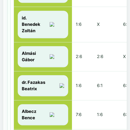
id.
Benedek
1:6
X
6:2
Zoltán
Almási
2:6
2:6
X
Gábor
dr. Fazakas
1:6
6:1
6:0
Beatrix
Albecz
7:6
1:6
6:3
Bence