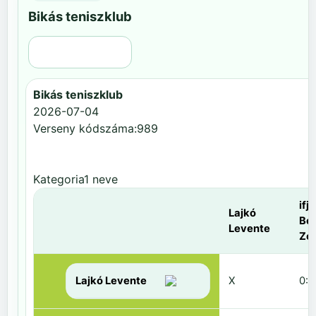
Bikás teniszklub
Régi nézet
Bikás teniszklub
2026-07-04
Verseny kódszáma:989
Kategoria1 neve
ifj.
Lajkó
Be
Levente
Zol
Lajkó Levente
X
0:6