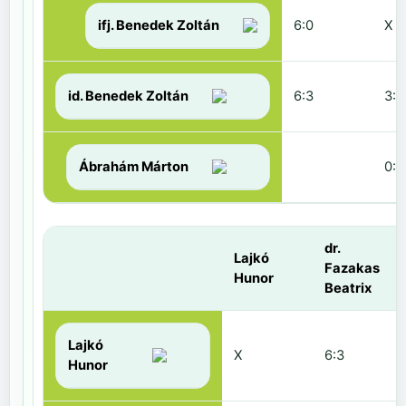
ifj. Benedek Zoltán
6:0
X
id. Benedek Zoltán
6:3
3:6
Ábrahám Márton
0:6
dr.
Lajkó
Fazakas
Hunor
Beatrix
Lajkó
X
6:3
Hunor