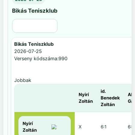
Bikás Teniszklub
Régi nézet
Bikás Teniszklub
2026-07-25
Verseny kódszáma:990
Jobbak
id.
Nyirí
Al
Benedek
Zoltán
Gá
Zoltán
Nyirí
X
6:1
6:2
Zoltán