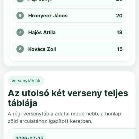
Hronyecz János
20
Hajós Attila
18
Kovács Zoli
15
Versenytáblák
Az utolsó két verseny teljes
táblája
A régi versenytábla adatai modernebb, a honlap
zöld arculatához igazított keretben.
2026-07-25