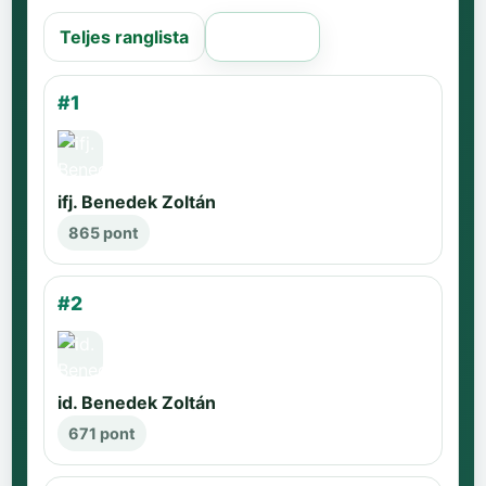
Teljes ranglista
Régi oldal
#1
ifj. Benedek Zoltán
865 pont
#2
id. Benedek Zoltán
671 pont