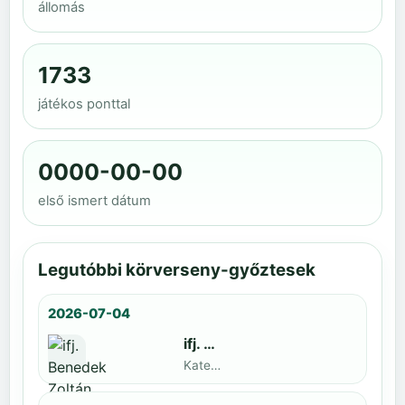
állomás
1733
játékos ponttal
0000-00-00
első ismert dátum
Legutóbbi körverseny-győztesek
2026-07-04
ifj. Benedek Zoltán
Kategoria1 neve · döntős: Lajkó Hunor