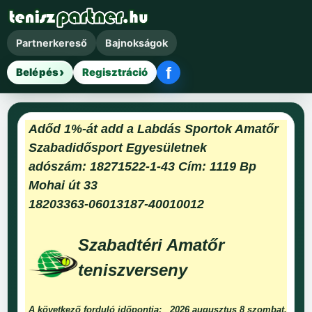
Partnerkereső
Bajnokságok
f
Belépés
Regisztráció
Facebook belépés
Adőd 1%-át add a Labdás Sportok Amatőr
Szabadidősport Egyesületnek
adószám: 18271522-1-43 Cím: 1119 Bp
Mohai út 33
18203363-06013187-40010012
Szabadtéri Amatőr
teniszverseny
A következő forduló időpontja:
2026 augusztus 8 szombat.