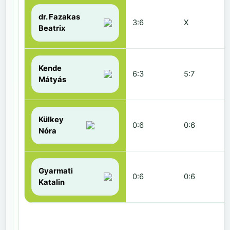
dr. Fazakas
3:6
X
Beatrix
Kende
6:3
5:7
Mátyás
Külkey
0:6
0:6
Nóra
Gyarmati
0:6
0:6
Katalin