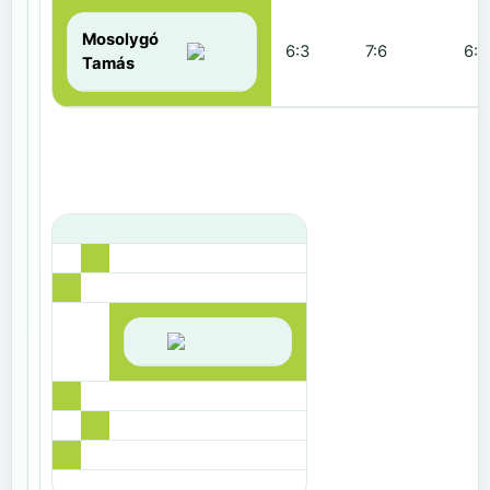
Mosolygó
6:3
7:6
6:1
Tamás