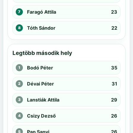
Faragó Attila
23
Tóth Sándor
22
Legtöbb második hely
Bodó Péter
35
Dévai Péter
31
Lanstiák Attila
29
Csizy Dezső
26
Pap Sanyi
26