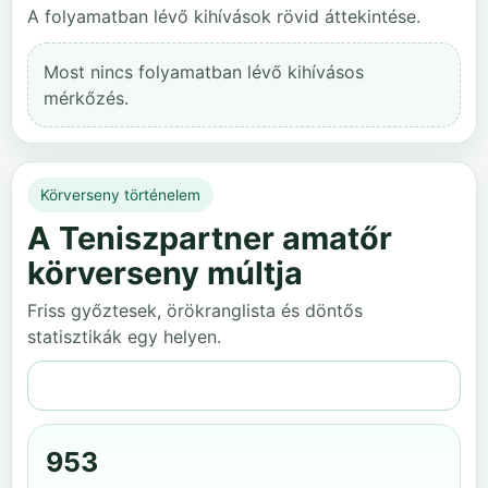
A folyamatban lévő kihívások rövid áttekintése.
Most nincs folyamatban lévő kihívásos
mérkőzés.
Körverseny történelem
A Teniszpartner amatőr
körverseny múltja
Friss győztesek, örökranglista és döntős
statisztikák egy helyen.
Teljes történelem
953