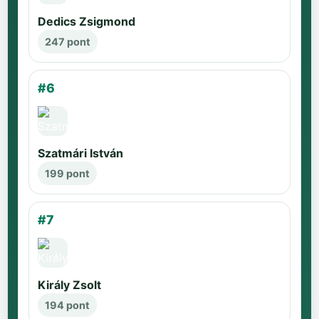
Dedics Zsigmond
247 pont
#6
Szatmári István
199 pont
#7
Király Zsolt
194 pont