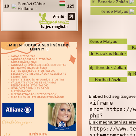
ifj. Benedek Zoltán
Pomázi Gábor
10
125
Életkora: -
Kende Mátyás
Kende Mátyás
K
dr. Fazakas Beatrix
ifj. Benedek Zoltán
ifj.
Bartha László
Embed
kód segítségével
Link
megmutatni az ere