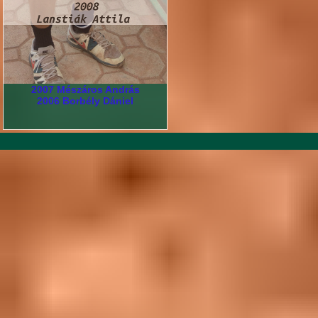
2007 Mészáros András
2006 Borbély Dániel