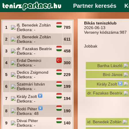
Partner keresés
K
Bikás teniszklub
ifj. Benedek Zoltán
1
785
2026-06-13
Életkora: -
Verseny kódszáma:987
id. Benedek Zoltán
2
611
Életkora: -
Jobbak
dr. Fazakas Beatrix
3
458
Életkora: -
Erdal Demirci
4
300
Életkora: -
Bartha László
Dedics Zsigmond
5
229
Bíró János
Életkora: -
Szatmári István
Király Zsolt
6
199
Életkora: -
dr. Fazakas Beatrix
Király Zsolt
7
194
Életkora: -
Bodó Péter
8
190
Életkora: 48
Dévai Péter
id. Benedek Zoltán
9
140
Életkora: -