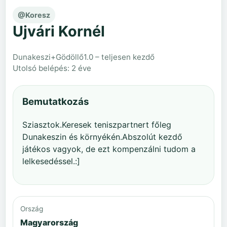
@Koresz
Ujvári Kornél
Dunakeszi+Gödöllő
1.0 – teljesen kezdő
Utolsó belépés: 2 éve
Bemutatkozás
Sziasztok.Keresek teniszpartnert főleg
Dunakeszin és környékén.Abszolút kezdő
játékos vagyok, de ezt kompenzálni tudom a
lelkesedéssel.:]
Ország
Magyarország