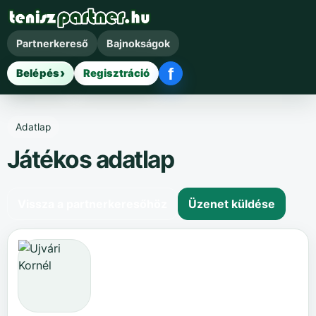
Partnerkereső
Bajnokságok
f
Belépés
Regisztráció
Facebook belépés
Adatlap
Játékos adatlap
Vissza a partnerkeresőhöz
Üzenet küldése