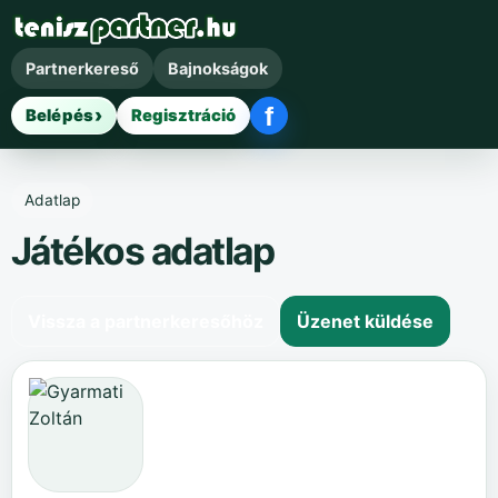
Partnerkereső
Bajnokságok
f
Belépés
Regisztráció
Facebook belépés
Adatlap
Játékos adatlap
Vissza a partnerkeresőhöz
Üzenet küldése