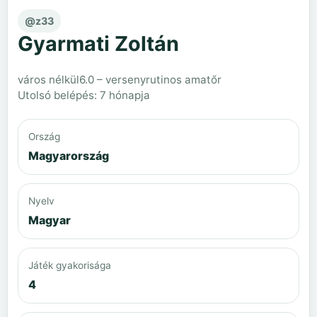
@z33
Gyarmati Zoltán
város nélkül
6.0 – versenyrutinos amatőr
Utolsó belépés: 7 hónapja
Ország
Magyarország
Nyelv
Magyar
Játék gyakorisága
4