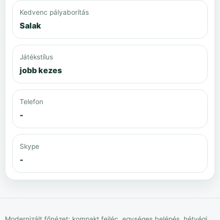
Kedvenc pályaborítás
Salak
Játékstílus
jobb kezes
Telefon
-
Skype
-
Modernizált főnézet: kompakt fejléc, egységes belépés, hétvégi