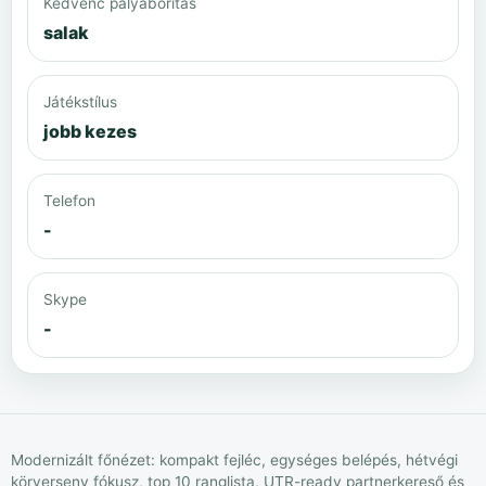
Kedvenc pályaborítás
salak
Játékstílus
jobb kezes
Telefon
-
Skype
-
Modernizált főnézet: kompakt fejléc, egységes belépés, hétvégi
körverseny fókusz, top 10 ranglista, UTR-ready partnerkereső és