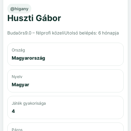
@higany
Huszti Gábor
Budaörs
9.0 – félprofi közeli
Utolsó belépés: 6 hónapja
Ország
Magyarország
Nyelv
Magyar
Játék gyakorisága
4
Páros