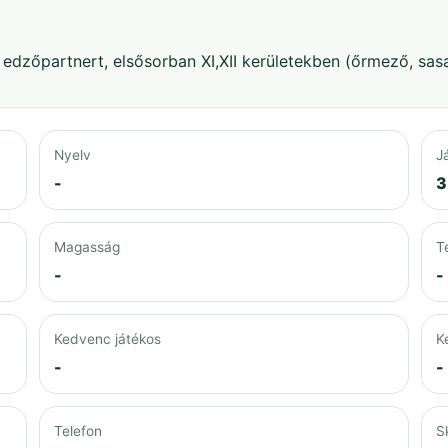
 edzőpartnert, elsősorban XI,XII kerületekben (őrmező, sas
Nyelv
J
-
3
Magasság
T
-
-
Kedvenc játékos
K
-
-
Telefon
S