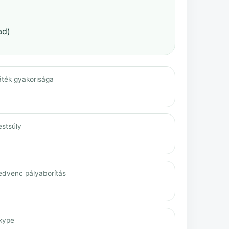
ad)
áték gyakorisága
estsúly
edvenc pályaborítás
kype