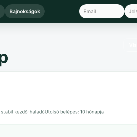
ő
Bajnokságok
Vis
p
– stabil kezdő-haladó
Utolsó belépés: 10 hónapja