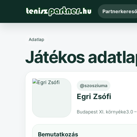
Partnerkeres
Adatlap
Játékos adatla
@szosziuma
Egri Zsófi
Budapest XI. környéke
3.0 
Bemutatkozás