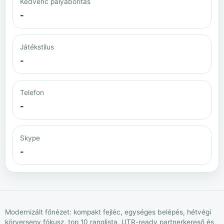
Kedvenc pályaborítás
-
Játékstílus
-
Telefon
-
Skype
-
Modernizált főnézet: kompakt fejléc, egységes belépés, hétvégi
körverseny fókusz, top 10 ranglista, UTR-ready partnerkereső és