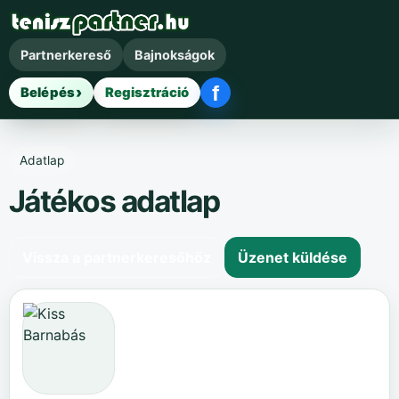
Partnerkereső
Bajnokságok
f
Belépés
Regisztráció
Facebook belépés
Adatlap
Játékos adatlap
Vissza a partnerkeresőhöz
Üzenet küldése