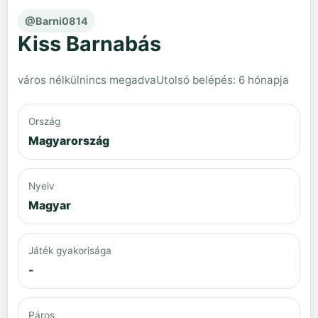
@Barni0814
Kiss Barnabás
város nélkül
nincs megadva
Utolsó belépés: 6 hónapja
Ország
Magyarország
Nyelv
Magyar
Játék gyakorisága
-
Páros