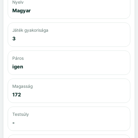
Nyelv
Magyar
Játék gyakorisága
3
Páros
igen
Magasság
172
Testsúly
-