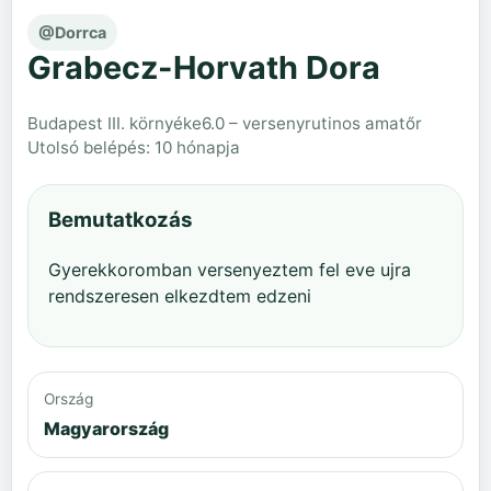
@Dorrca
Grabecz-Horvath Dora
Budapest III. környéke
6.0 – versenyrutinos amatőr
Utolsó belépés: 10 hónapja
Bemutatkozás
Gyerekkoromban versenyeztem fel eve ujra
rendszeresen elkezdtem edzeni
Ország
Magyarország