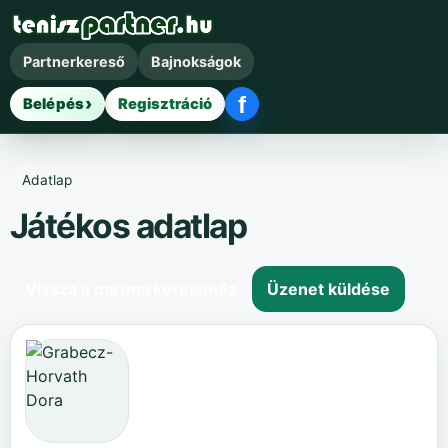
Partnerkereső
Bajnokságok
f
Belépés
Regisztráció
Facebook belépés
Adatlap
Játékos adatlap
Vissza a partnerkeresőhöz
Üzenet küldése