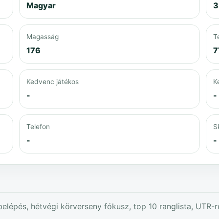
Magyar
3
Magasság
T
176
7
Kedvenc játékos
K
-
-
Telefon
S
-
-
elépés, hétvégi körverseny fókusz, top 10 ranglista, UTR-