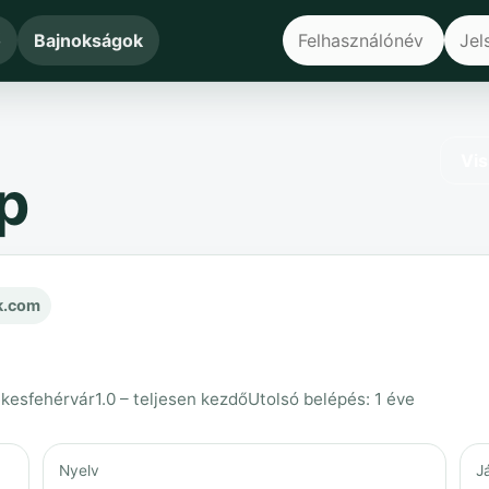
ő
Bajnokságok
Vis
p
k.com
ékesfehérvár
1.0 – teljesen kezdő
Utolsó belépés: 1 éve
Nyelv
J