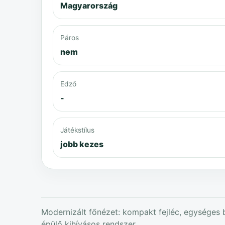
Magyarország
Páros
nem
Edző
-
Játékstílus
jobb kezes
Modernizált főnézet: kompakt fejléc, egységes b
épülő kihívásos rendszer.