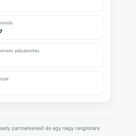
estsúly
7
edvenc pályaborítás
kype
ready partnerkereső és egy nagy ranglistára