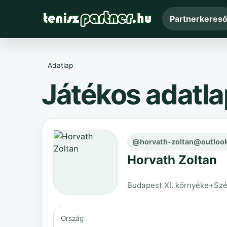
Partnerkeres
Adatlap
Játékos adatla
@horvath-zoltan@outloo
Horvath Zoltan
Budapest XI. környéke+Sz
Ország