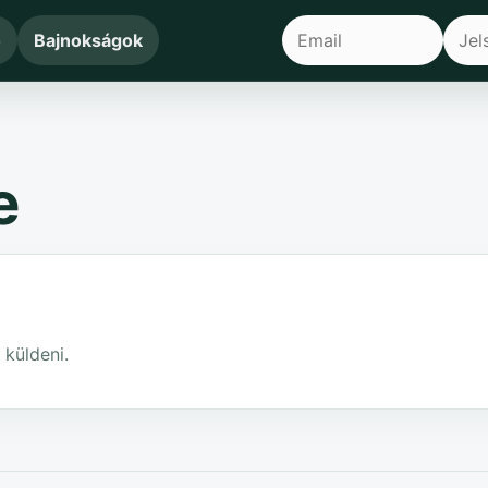
ő
Bajnokságok
e
 küldeni.