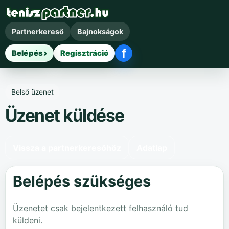
Partnerkereső
Bajnokságok
f
Belépés
Regisztráció
Facebook belépés
Belső üzenet
Üzenet küldése
Vissza a partnerkeresőhöz
Adatlap
Belépés szükséges
Üzenetet csak bejelentkezett felhasználó tud
küldeni.