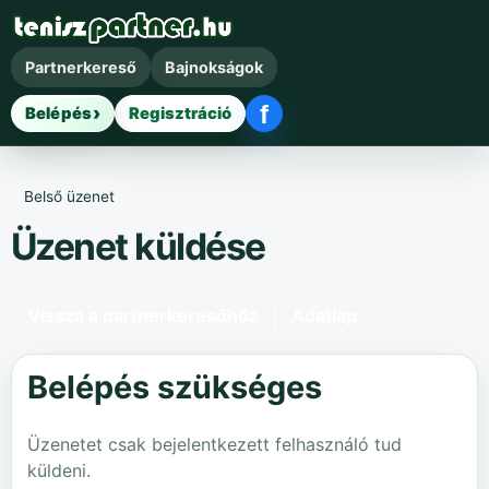
Partnerkereső
Bajnokságok
f
Belépés
Regisztráció
Facebook belépés
Belső üzenet
Üzenet küldése
Vissza a partnerkeresőhöz
Adatlap
Belépés szükséges
Üzenetet csak bejelentkezett felhasználó tud
küldeni.