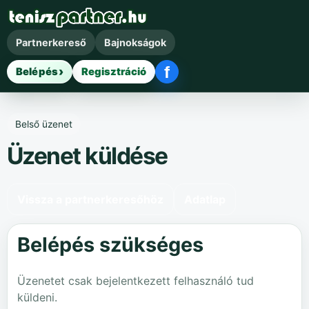
Partnerkereső
Bajnokságok
f
Belépés
Regisztráció
Facebook belépés
Belső üzenet
Üzenet küldése
Vissza a partnerkeresőhöz
Adatlap
Belépés szükséges
Üzenetet csak bejelentkezett felhasználó tud
küldeni.