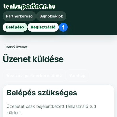
Partnerkereső
Bajnokságok
f
Belépés
Regisztráció
Facebook belépés
Belső üzenet
Üzenet küldése
Vissza a partnerkeresőhöz
Adatlap
Belépés szükséges
Üzenetet csak bejelentkezett felhasználó tud
küldeni.