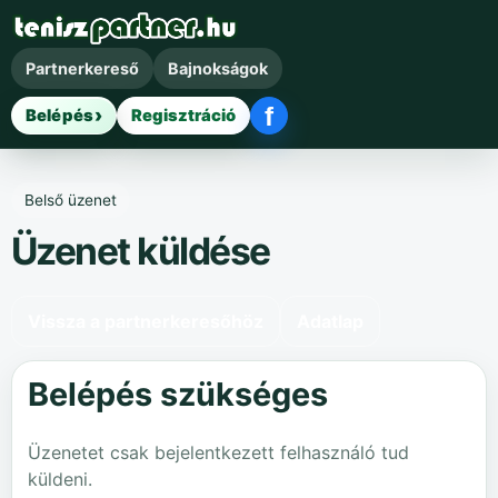
Partnerkereső
Bajnokságok
f
Belépés
Regisztráció
Facebook belépés
Belső üzenet
Üzenet küldése
Vissza a partnerkeresőhöz
Adatlap
Belépés szükséges
Üzenetet csak bejelentkezett felhasználó tud
küldeni.