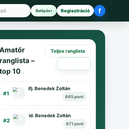
f
Regisztráció
Belépés
Facebook be
Amatőr
Teljes ranglista
ranglista –
Régi oldal
top 10
ifj. Benedek Zoltán
#1
865 pont
id. Benedek Zoltán
#2
671 pont