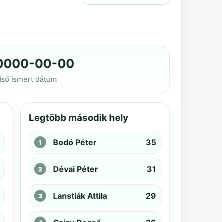
0000-00-00
lső ismert dátum
Legtöbb második hely
Bodó Péter
35
Dévai Péter
31
Lanstiák Attila
29