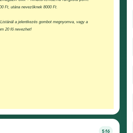
000 Ft, utána nevezôknek 8000 Ft.
Listánál a jelentkezés gombot megnyomva, vagy a
um 20 fő nevezhet!
5 fő