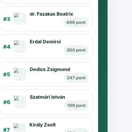
dr. Fazakas Beatrix
#3
498 pont
Erdal Demirci
#4
300 pont
Dedics Zsigmond
#5
247 pont
Szatmári István
#6
199 pont
Király Zsolt
#7