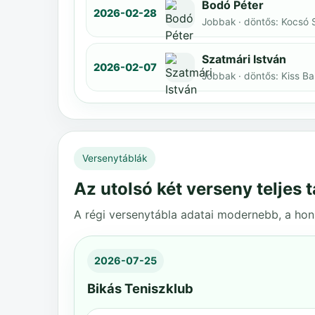
Bodó Péter
2026-02-28
Jobbak · döntős: Kocsó 
Szatmári István
2026-02-07
Jobbak · döntős: Kiss B
Versenytáblák
Az utolsó két verseny teljes t
A régi versenytábla adatai modernebb, a honl
2026-07-25
Bikás Teniszklub