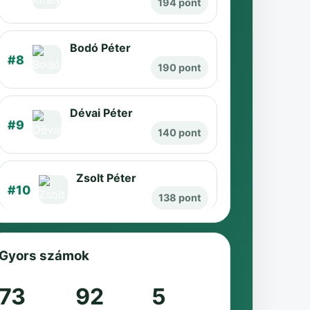
194 pont
Bodó Péter
#8
190 pont
Dévai Péter
#9
140 pont
Zsolt Péter
#10
138 pont
Gyors számok
73
92
5