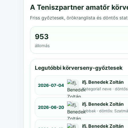
A Teniszpartner amatőr körv
Friss győztesek, örökranglista és döntős stat
953
állomás
Legutóbbi körverseny-győztesek
ifj. Benedek Zoltán
2026-07-04
Kategoria1 neve · döntős
ifj. Benedek Zoltán
2026-06-20
Jobbak · döntős: Szatmár
ifj. Benedek Zoltán