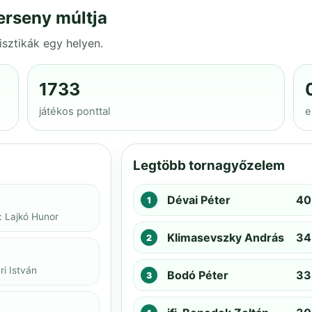
erseny múltja
isztikák egy helyen.
1733
játékos ponttal
e
Legtöbb tornagyőzelem
Dévai Péter
40
: Lajkó Hunor
Klimasevszky András
34
i István
Bodó Péter
33