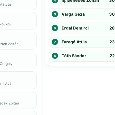
ifj. Benedek Zoltán
30
 Mátyás
Varga Géza
30
 Novkov
Erdal Demirci
28
Faragó Attila
23
nedek Zoltán
Tóth Sándor
22
 Gergely
i István
nedek Zoltán