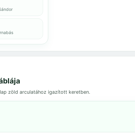
Sándor
arnabás
áblája
ap zöld arculatához igazított keretben.