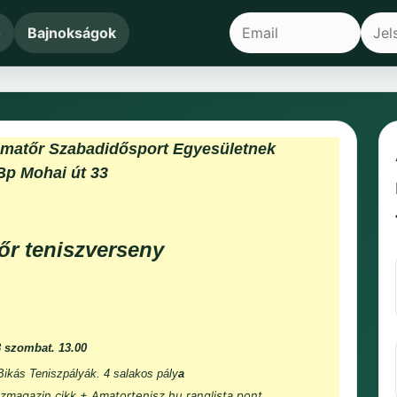
ő
Bajnokságok
Amatőr Szabadidősport Egyesületnek
Bp Mohai út 33
őr teniszverseny
8 szombat. 13.00
 Bikás Teniszpályák. 4 salakos pály
a
zmagazin cikk + Amatortenisz.hu ranglista pont.