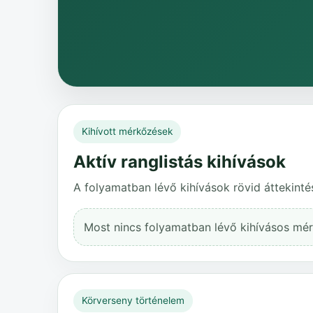
Kihívott mérkőzések
Aktív ranglistás kihívások
A folyamatban lévő kihívások rövid áttekinté
Most nincs folyamatban lévő kihívásos mé
Körverseny történelem