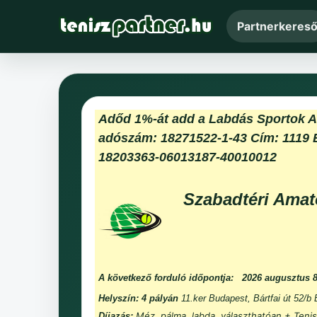
Partnerkeres
Adőd 1%-át add a Labdás Sportok 
adószám: 18271522-1-43 Cím: 1119 
18203363-06013187-40010012
Szabadtéri Amat
A következő forduló időpontja:
2026 augusztus 
Helyszín: 4 pályán
11.ker Budapest, Bártfai út 52/b
Méz, pálma, labda, választhatóan + Tenis
Díjazás: