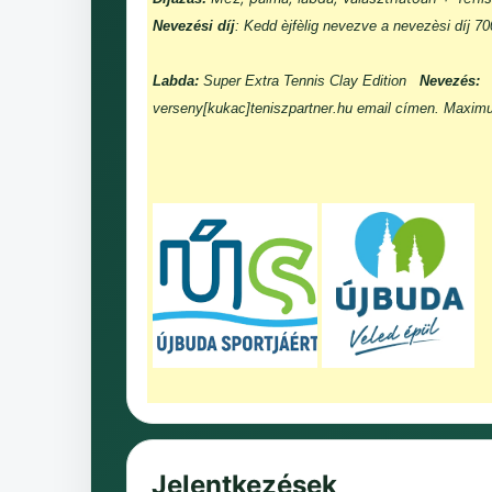
Nevezési díj
: Kedd èjfèlig nevezve a nevezèsi díj 7
Labda:
Super Extra Tennis Clay Edition
Nevezés:
verseny[kukac]teniszpartner.hu email címen. Maxim
Jelentkezések