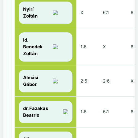
Nyirí
X
6:1
6:2
Zoltán
id.
Benedek
1:6
X
6:2
Zoltán
Almási
2:6
2:6
X
Gábor
dr. Fazakas
1:6
6:1
6:0
Beatrix