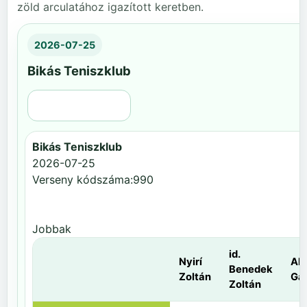
zöld arculatához igazított keretben.
2026-07-25
Bikás Teniszklub
Régi nézet
Bikás Teniszklub
2026-07-25
Verseny kódszáma:990
Jobbak
id.
Nyirí
Al
Benedek
Zoltán
Gá
Zoltán