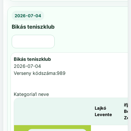
2026-07-04
Bikás teniszklub
Régi nézet
Bikás teniszklub
2026-07-04
Verseny kódszáma:989
Kategoria1 neve
ifj.
Lajkó
Be
Levente
Zol