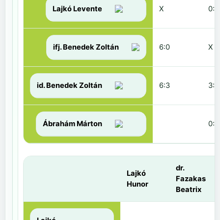
Lajkó Levente
X
0:6
ifj. Benedek Zoltán
6:0
X
id. Benedek Zoltán
6:3
3:6
Ábrahám Márton
0:6
dr.
Lajkó
Fazakas
Hunor
Beatrix