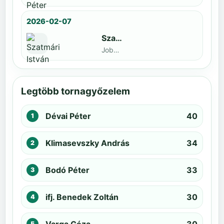
2026-02-07
Szatmári István
Jobbak · döntős: Kiss Barnabás
Legtöbb tornagyőzelem
Dévai Péter
40
Klimasevszky András
34
Bodó Péter
33
ifj. Benedek Zoltán
30