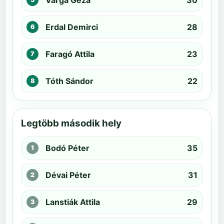
Varga Géza
30
Erdal Demirci
28
Faragó Attila
23
Tóth Sándor
22
Legtöbb második hely
Bodó Péter
35
Dévai Péter
31
Lanstiák Attila
29