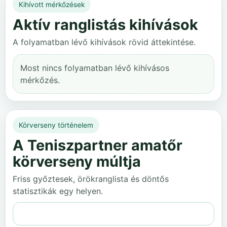
Kihívott mérkőzések
Aktív ranglistás kihívások
A folyamatban lévő kihívások rövid áttekintése.
Most nincs folyamatban lévő kihívásos
mérkőzés.
Körverseny történelem
A Teniszpartner amatőr
körverseny múltja
Friss győztesek, örökranglista és döntős
statisztikák egy helyen.
Teljes történelem