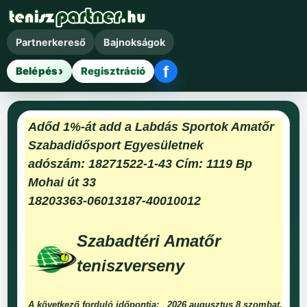
Partnerkereső
Bajnokságok
f
Belépés
Regisztráció
Facebook belépés
Adőd 1%-át add a Labdás Sportok Amatőr
Szabadidősport Egyesületnek
adószám: 18271522-1-43 Cím: 1119 Bp
Mohai út 33
18203363-06013187-40010012
Szabadtéri Amatőr
teniszverseny
A következő forduló időpontja:
2026 augusztus 8 szombat.