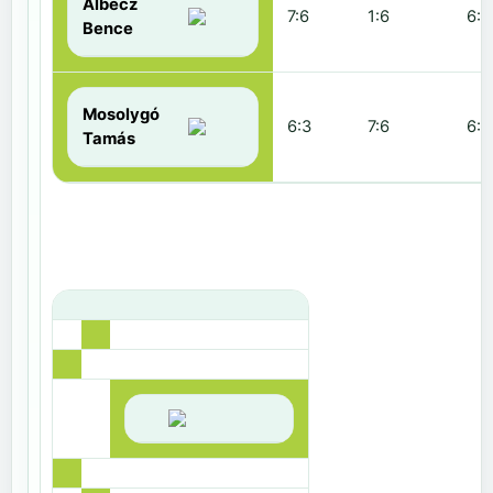
Albecz
7:6
1:6
6:3
Bence
Mosolygó
6:3
7:6
6:1
Tamás