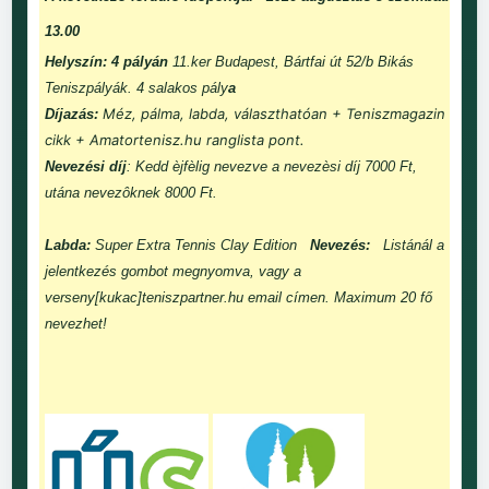
13.00
Helyszín: 4 pályán
11.ker Budapest, Bártfai út 52/b Bikás
Teniszpályák. 4 salakos pály
a
Méz, pálma, labda, választhatóan + Teniszmagazin
Díjazás:
cikk + Amatortenisz.hu ranglista pont.
Nevezési díj
: Kedd èjfèlig nevezve a nevezèsi díj 7000 Ft,
utána nevezôknek 8000 Ft.
Labda:
Super Extra Tennis Clay Edition
Nevezés:
Listánál a
jelentkezés gombot megnyomva, vagy a
verseny[kukac]teniszpartner.hu email címen. Maximum 20 fő
nevezhet!