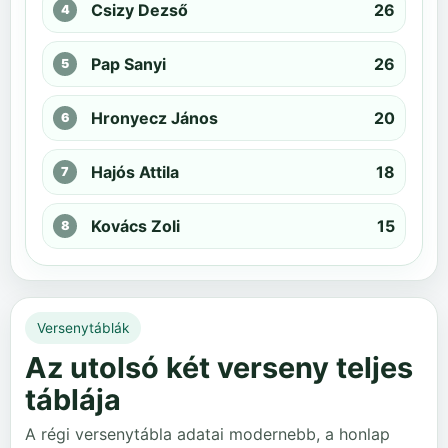
Csizy Dezső
26
Pap Sanyi
26
Hronyecz János
20
Hajós Attila
18
Kovács Zoli
15
Versenytáblák
Az utolsó két verseny teljes
táblája
A régi versenytábla adatai modernebb, a honlap