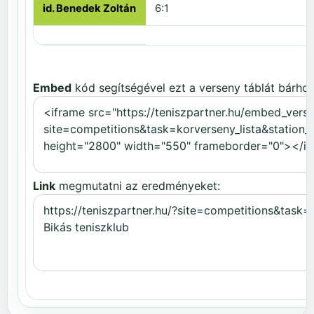
id. Benedek Zoltán
6:1
Embed
kód segítségével ezt a verseny táblát bárhov
Link
megmutatni az eredményeket: