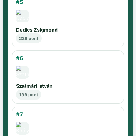
#5
Dedics Zsigmond
229 pont
#6
Szatmári István
199 pont
#7