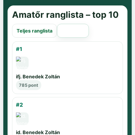
Amatőr ranglista – top 10
Teljes ranglista
Régi oldal
#1
ifj. Benedek Zoltán
785 pont
#2
id. Benedek Zoltán