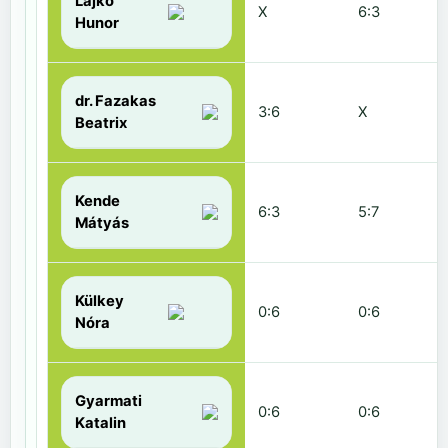
Lajkó
X
6:3
Hunor
dr. Fazakas
3:6
X
Beatrix
Kende
6:3
5:7
Mátyás
Külkey
0:6
0:6
Nóra
Gyarmati
0:6
0:6
Katalin