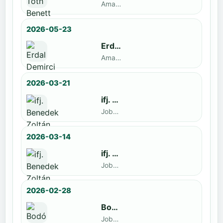
Amatőr · döntős: ifj. Benedek Zoltán
2026-05-23
Erdal Demirci
Amatőr · döntős: Enyedi Gergely
2026-03-21
ifj. Benedek Zoltán
Jobbak · döntős: Szatmári István
2026-03-14
ifj. Benedek Zoltán
Jobbak · döntős: id. Benedek Zoltán
2026-02-28
Bodó Péter
Jobbak · döntős: Kocsó Sándor