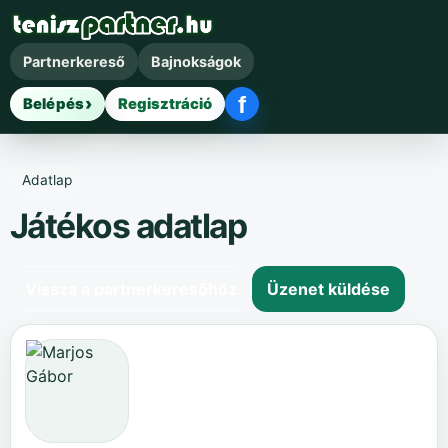
Partnerkereső
Bajnokságok
f
Belépés
Regisztráció
Facebook belépés
Adatlap
Játékos adatlap
Vissza a partnerkeresőhöz
Üzenet küldése