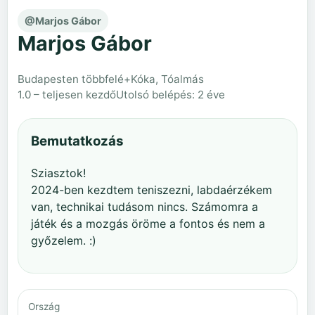
@Marjos Gábor
Marjos Gábor
Budapesten többfelé+Kóka, Tóalmás
1.0 – teljesen kezdő
Utolsó belépés: 2 éve
Bemutatkozás
Sziasztok!
2024-ben kezdtem teniszezni, labdaérzékem
van, technikai tudásom nincs. Számomra a
játék és a mozgás öröme a fontos és nem a
győzelem. :)
Ország