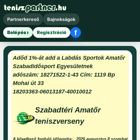
Partnerkereső
Bajnokságok
f
Belépés
Regisztráció
Facebook belépés
Adőd 1%-át add a Labdás Sportok Amatőr
Szabadidősport Egyesületnek
adószám: 18271522-1-43 Cím: 1119 Bp
Mohai út 33
18203363-06013187-40010012
Szabadtéri Amatőr
teniszverseny
A következő forduló időpontja:
2026 augusztus 8 szombat.