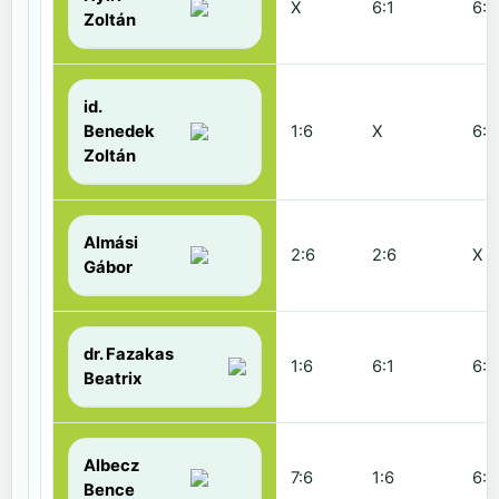
X
6:1
6:2
Zoltán
id.
Benedek
1:6
X
6:2
Zoltán
Almási
2:6
2:6
X
Gábor
dr. Fazakas
1:6
6:1
6:0
Beatrix
Albecz
7:6
1:6
6:3
Bence