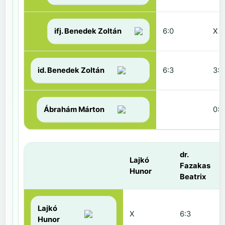
ifj. Benedek Zoltán
6:0
X
id. Benedek Zoltán
6:3
3:6
Ábrahám Márton
0:6
dr.
Lajkó
Fazakas
Hunor
Beatrix
Lajkó
X
6:3
Hunor