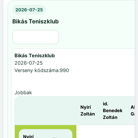
2026-07-25
Bikás Teniszklub
Régi nézet
Bikás Teniszklub
2026-07-25
Verseny kódszáma:990
Jobbak
id.
Nyirí
Al
Benedek
Zoltán
Gá
Zoltán
Nyirí