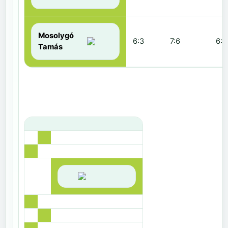
Mosolygó
6:3
7:6
6:1
Tamás