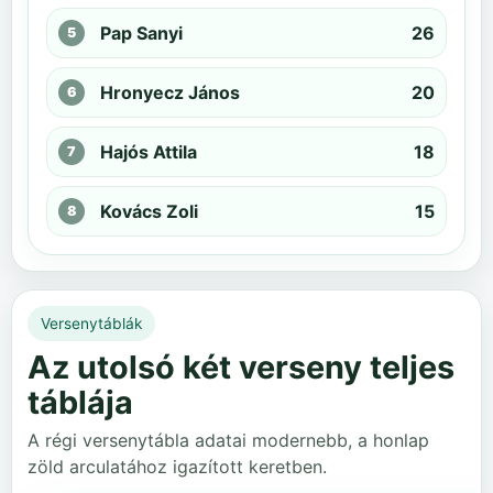
Pap Sanyi
26
Hronyecz János
20
Hajós Attila
18
Kovács Zoli
15
Versenytáblák
Az utolsó két verseny teljes
táblája
A régi versenytábla adatai modernebb, a honlap
zöld arculatához igazított keretben.