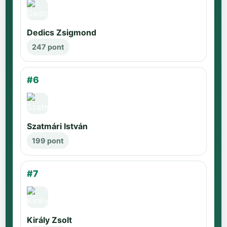
Dedics Zsigmond
247 pont
#6
Szatmári István
199 pont
#7
Király Zsolt