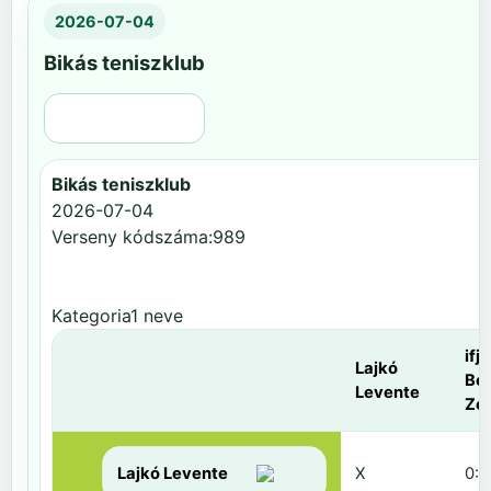
2026-07-04
Bikás teniszklub
Régi nézet
Bikás teniszklub
2026-07-04
Verseny kódszáma:989
Kategoria1 neve
ifj.
Lajkó
Be
Levente
Zol
Lajkó Levente
X
0:6