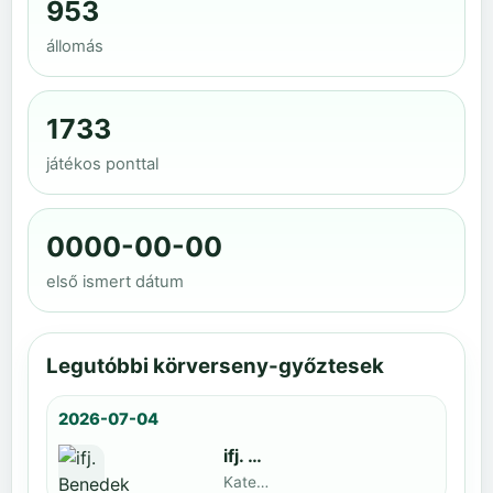
953
állomás
1733
játékos ponttal
0000-00-00
első ismert dátum
Legutóbbi körverseny-győztesek
2026-07-04
ifj. Benedek Zoltán
Kategoria1 neve · döntős: Lajkó Hunor