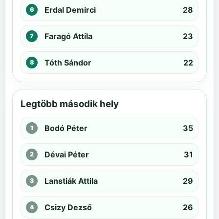
Erdal Demirci
28
Faragó Attila
23
Tóth Sándor
22
Legtöbb második hely
Bodó Péter
35
Dévai Péter
31
Lanstiák Attila
29
Csizy Dezső
26