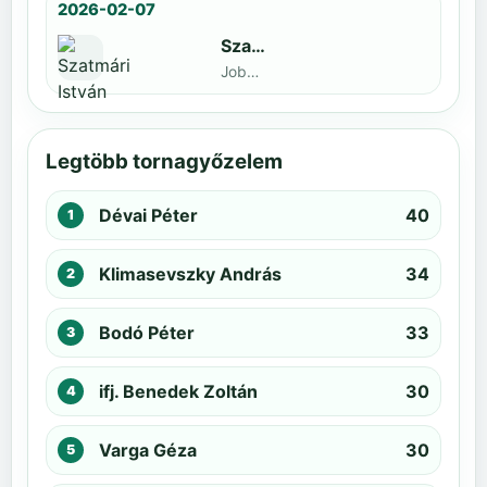
2026-02-07
Szatmári István
Jobbak · döntős: Kiss Barnabás
Legtöbb tornagyőzelem
Dévai Péter
40
Klimasevszky András
34
Bodó Péter
33
ifj. Benedek Zoltán
30
Varga Géza
30