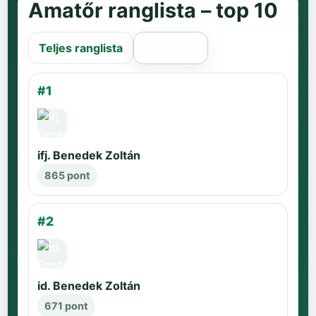
Amatőr ranglista – top 10
Teljes ranglista
Régi oldal
#1
ifj. Benedek Zoltán
865 pont
#2
id. Benedek Zoltán
671 pont