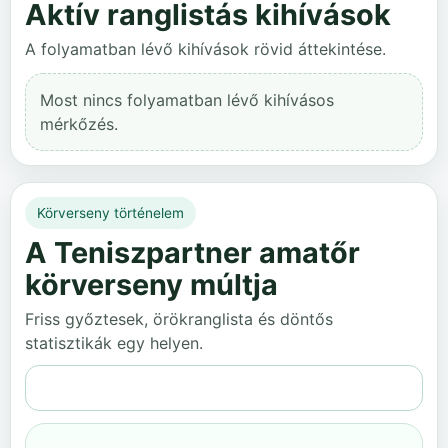
Aktív ranglistás kihívások
A folyamatban lévő kihívások rövid áttekintése.
Most nincs folyamatban lévő kihívásos
mérkőzés.
Körverseny történelem
A Teniszpartner amatőr
körverseny múltja
Friss győztesek, örökranglista és döntős
statisztikák egy helyen.
Teljes történelem