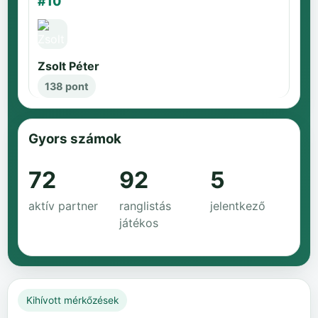
#10
Zsolt Péter
138 pont
Gyors számok
72
92
5
aktív partner
ranglistás
jelentkező
játékos
Kihívott mérkőzések