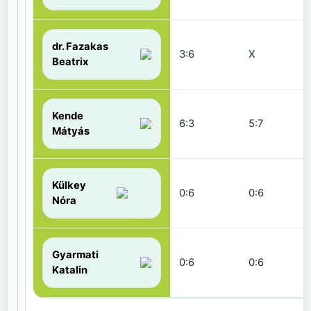
dr. Fazakas
3:6
X
Beatrix
Kende
6:3
5:7
Mátyás
Külkey
0:6
0:6
Nóra
Gyarmati
0:6
0:6
Katalin