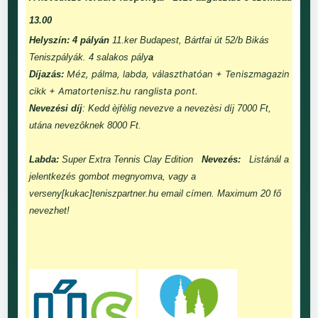
13.00
Helyszín: 4 pályán
11.ker Budapest, Bártfai út 52/b Bikás
Teniszpályák. 4 salakos pály
a
Méz, pálma, labda, választhatóan + Teniszmagazin
Díjazás:
cikk + Amatortenisz.hu ranglista pont.
Nevezési díj
: Kedd èjfèlig nevezve a nevezèsi díj 7000 Ft,
utána nevezôknek 8000 Ft.
Labda:
Super Extra Tennis Clay Edition
Nevezés:
Listánál a
jelentkezés gombot megnyomva, vagy a
verseny[kukac]teniszpartner.hu email címen. Maximum 20 fő
nevezhet!