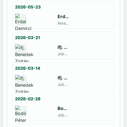
2026-05-23
Erdal Demirci
Amatőr · döntős: Enyedi Gergely
2026-03-21
ifj. Benedek Zoltán
Jobbak · döntős: Szatmári István
2026-03-14
ifj. Benedek Zoltán
Jobbak · döntős: id. Benedek Zoltán
2026-02-28
Bodó Péter
Jobbak · döntős: Kocsó Sándor