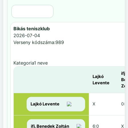
Régi nézet
Bikás teniszklub
2026-07-04
Verseny kódszáma:989
Kategoria1 neve
ifj.
Lajkó
Be
Levente
Zol
Lajkó Levente
X
0:6
ifj. Benedek Zoltán
6:0
X