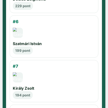
229 pont
#6
Szatmári István
199 pont
#7
Király Zsolt
194 pont