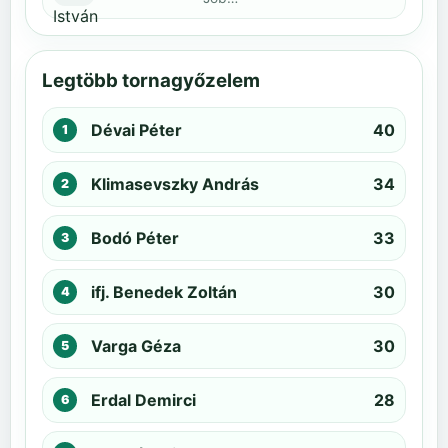
Legtöbb tornagyőzelem
Dévai Péter
40
Klimasevszky András
34
Bodó Péter
33
ifj. Benedek Zoltán
30
Varga Géza
30
Erdal Demirci
28