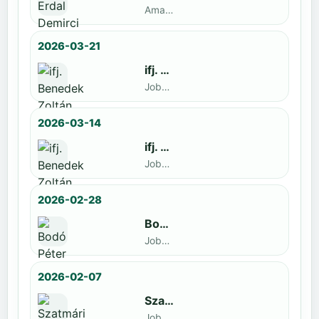
Amatőr · döntős: Enyedi Gergely
2026-03-21
ifj. Benedek Zoltán
Jobbak · döntős: Szatmári István
2026-03-14
ifj. Benedek Zoltán
Jobbak · döntős: id. Benedek Zoltán
2026-02-28
Bodó Péter
Jobbak · döntős: Kocsó Sándor
2026-02-07
Szatmári István
Jobbak · döntős: Kiss Barnabás