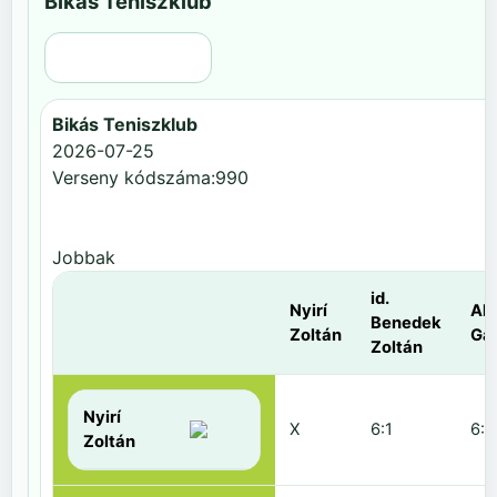
Bikás Teniszklub
Régi nézet
Bikás Teniszklub
2026-07-25
Verseny kódszáma:990
Jobbak
id.
Nyirí
Al
Benedek
Zoltán
Gá
Zoltán
Nyirí
X
6:1
6:2
Zoltán