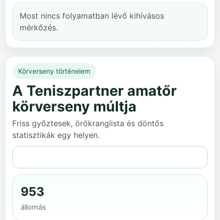
Most nincs folyamatban lévő kihívásos
mérkőzés.
Körverseny történelem
A Teniszpartner amatőr
körverseny múltja
Friss győztesek, örökranglista és döntős
statisztikák egy helyen.
Teljes történelem
953
állomás