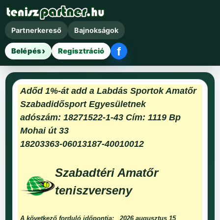
Partnerkereső
Bajnokságok
f
Belépés
Regisztráció
Facebook belépés
Adőd 1%-át add a Labdás Sportok Amatőr
Szabadidősport Egyesületnek
adószám: 18271522-1-43 Cím: 1119 Bp
Mohai út 33
18203363-06013187-40010012
Szabadtéri Amatőr
teniszverseny
A következő forduló időpontja:
2026 augusztus 15