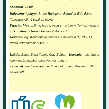
szombat. 13.00
Helyszín: 4 pályán
11.ker Budapest, Bártfai út 52/b Bikás
Teniszpályák. 4 salakos pály
a
Méz, pálma, labda, választhatóan + Teniszmagazin
Díjazás:
cikk + Amatortenisz.hu ranglista pont.
Nevezési díj
: Kedd èjfèlig nevezve a nevezèsi díj 7000 Ft,
utána nevezôknek 8000 Ft.
Labda:
Super Extra Tennis Clay Edition
Nevezés:
Listánál a
jelentkezés gombot megnyomva, vagy a
verseny[kukac]teniszpartner.hu email címen. Maximum 20 fő
nevezhet!