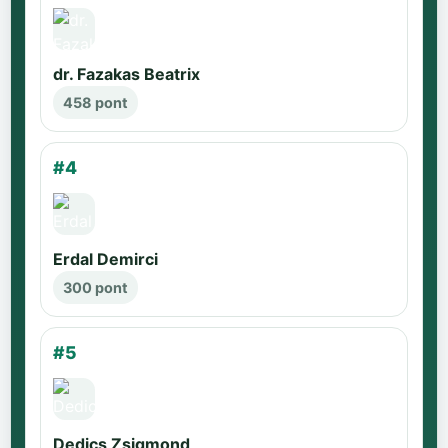
dr. Fazakas Beatrix
458 pont
#4
Erdal Demirci
300 pont
#5
Dedics Zsigmond