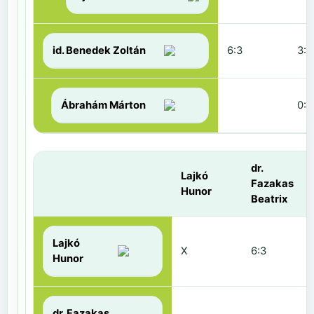
id. Benedek Zoltán
6:3
3:6
Ábrahám Márton
0:6
dr.
Lajkó
Fazakas
Hunor
Beatrix
Lajkó
X
6:3
Hunor
dr. Fazakas