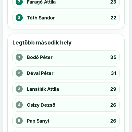
Faragó Attila
23
Tóth Sándor
22
Legtöbb második hely
Bodó Péter
35
Dévai Péter
31
Lanstiák Attila
29
Csizy Dezső
26
Pap Sanyi
26