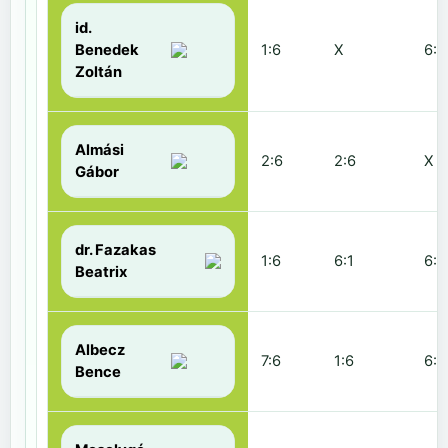
id.
Benedek
1:6
X
6:2
Zoltán
Almási
2:6
2:6
X
Gábor
dr. Fazakas
1:6
6:1
6:0
Beatrix
Albecz
7:6
1:6
6:3
Bence