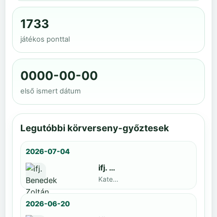
1733
játékos ponttal
0000-00-00
első ismert dátum
Legutóbbi körverseny-győztesek
2026-07-04
ifj. Benedek Zoltán
Kategoria1 neve · döntős: Lajkó Hunor
2026-06-20