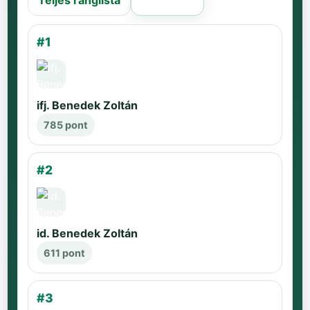
Teljes ranglista
Régi oldal
#1
ifj. Benedek Zoltán
785 pont
#2
id. Benedek Zoltán
611 pont
#3