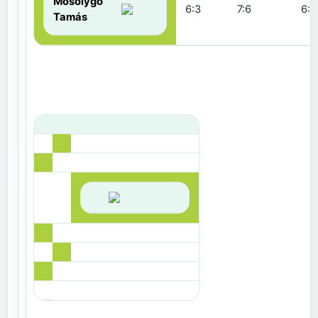
Mosolygó
6:3
7:6
6:1
Tamás