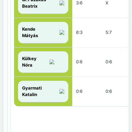
3:6
X
Beatrix
Kende
6:3
5:7
Mátyás
Külkey
0:6
0:6
Nóra
Gyarmati
0:6
0:6
Katalin