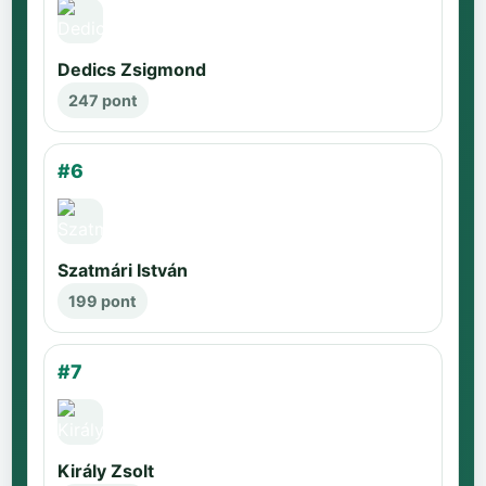
Dedics Zsigmond
247 pont
#6
Szatmári István
199 pont
#7
Király Zsolt