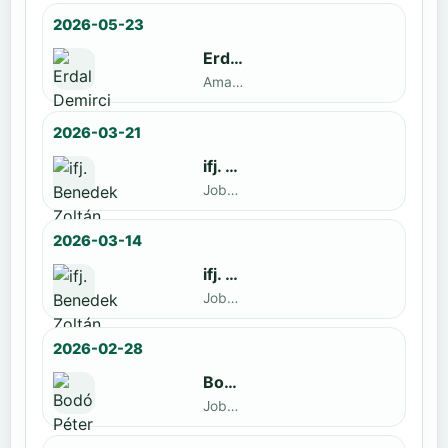
2026-05-23
Erdal Demirci
Amatőr · döntős: Enyedi Gergely
2026-03-21
ifj. Benedek Zoltán
Jobbak · döntős: Szatmári István
2026-03-14
ifj. Benedek Zoltán
Jobbak · döntős: id. Benedek Zoltán
2026-02-28
Bodó Péter
Jobbak · döntős: Kocsó Sándor