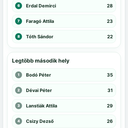
Erdal Demirci
28
Faragó Attila
23
Tóth Sándor
22
Legtöbb második hely
Bodó Péter
35
Dévai Péter
31
Lanstiák Attila
29
Csizy Dezső
26