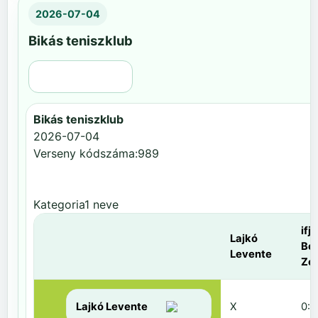
2026-07-04
Bikás teniszklub
Régi nézet
Bikás teniszklub
2026-07-04
Verseny kódszáma:989
Kategoria1 neve
ifj.
Lajkó
Be
Levente
Zol
Lajkó Levente
X
0:6