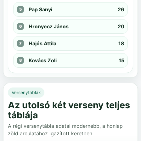
Pap Sanyi
26
Hronyecz János
20
Hajós Attila
18
Kovács Zoli
15
Versenytáblák
Az utolsó két verseny teljes
táblája
A régi versenytábla adatai modernebb, a honlap
zöld arculatához igazított keretben.