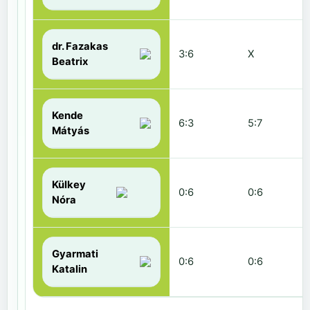
dr. Fazakas
3:6
X
Beatrix
Kende
6:3
5:7
Mátyás
Külkey
0:6
0:6
Nóra
Gyarmati
0:6
0:6
Katalin