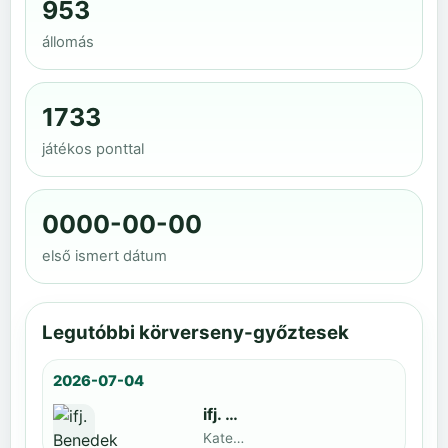
953
állomás
1733
játékos ponttal
0000-00-00
első ismert dátum
Legutóbbi körverseny-győztesek
2026-07-04
ifj. Benedek Zoltán
Kategoria1 neve · döntős: Lajkó Hunor