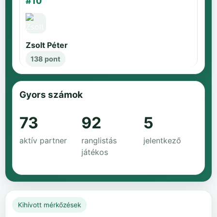
#10
Zsolt Péter
138 pont
Gyors számok
73
92
5
aktív partner
ranglistás
jelentkező
játékos
Kihívott mérkőzések