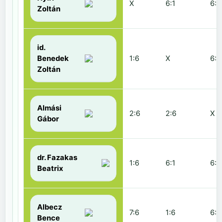
X
6:1
6:2
Zoltán
id.
Benedek
1:6
X
6:2
Zoltán
Almási
2:6
2:6
X
Gábor
dr. Fazakas
1:6
6:1
6:0
Beatrix
Albecz
7:6
1:6
6:3
Bence