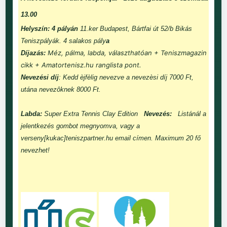
13.00
Helyszín: 4 pályán
11.ker Budapest, Bártfai út 52/b Bikás
Teniszpályák. 4 salakos pály
a
Méz, pálma, labda, választhatóan + Teniszmagazin
Díjazás:
cikk + Amatortenisz.hu ranglista pont.
Nevezési díj
: Kedd èjfèlig nevezve a nevezèsi díj 7000 Ft,
utána nevezôknek 8000 Ft.
Labda:
Super Extra Tennis Clay Edition
Nevezés:
Listánál a
jelentkezés gombot megnyomva, vagy a
verseny[kukac]teniszpartner.hu email címen. Maximum 20 fő
nevezhet!