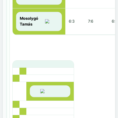
Mosolygó
6:3
7:6
6:1
Tamás