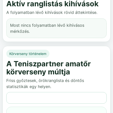
Aktív ranglistás kihívások
A folyamatban lévő kihívások rövid áttekintése.
Most nincs folyamatban lévő kihívásos
mérkőzés.
Körverseny történelem
A Teniszpartner amatőr
körverseny múltja
Friss győztesek, örökranglista és döntős
statisztikák egy helyen.
Teljes történelem