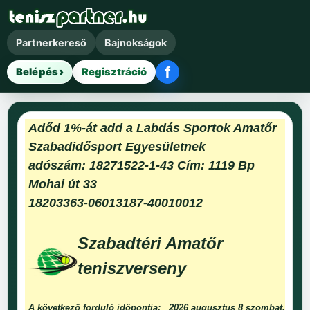
Partnerkereső
Bajnokságok
f
Belépés
Regisztráció
Facebook belépés
Adőd 1%-át add a Labdás Sportok Amatőr
Szabadidősport Egyesületnek
adószám: 18271522-1-43 Cím: 1119 Bp
Mohai út 33
18203363-06013187-40010012
Szabadtéri Amatőr
teniszverseny
A következő forduló időpontja:
2026 augusztus 8 szombat.