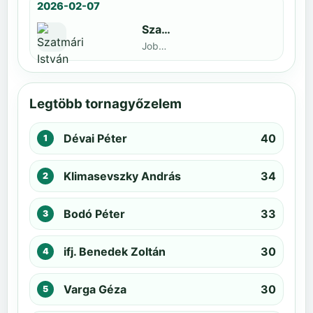
2026-02-07
Szatmári István
Jobbak · döntős: Kiss Barnabás
Legtöbb tornagyőzelem
Dévai Péter
40
Klimasevszky András
34
Bodó Péter
33
ifj. Benedek Zoltán
30
Varga Géza
30