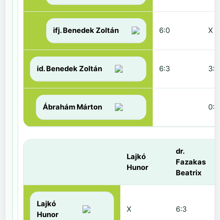
ifj. Benedek Zoltán
6:0
X
id. Benedek Zoltán
6:3
3:6
Ábrahám Márton
0:6
dr.
Lajkó
Fazakas
Hunor
Beatrix
Lajkó
X
6:3
Hunor