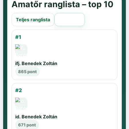
Amatőr ranglista – top 10
Teljes ranglista
Régi oldal
#1
ifj. Benedek Zoltán
865 pont
#2
id. Benedek Zoltán
671 pont