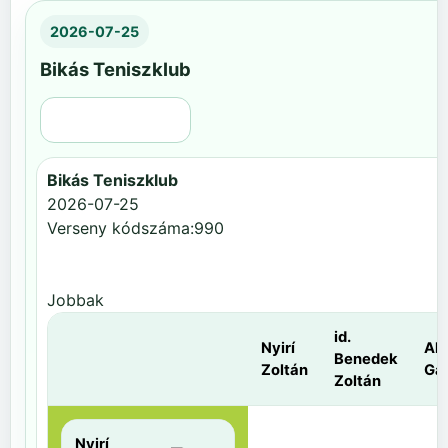
2026-07-25
Bikás Teniszklub
Régi nézet
Bikás Teniszklub
2026-07-25
Verseny kódszáma:990
Jobbak
id.
Nyirí
Al
Benedek
Zoltán
Gá
Zoltán
Nyirí