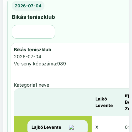
2026-07-04
Bikás teniszklub
Régi nézet
Bikás teniszklub
2026-07-04
Verseny kódszáma:989
Kategoria1 neve
ifj.
Lajkó
Be
Levente
Zol
Lajkó Levente
X
0:6