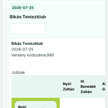
2026-07-25
Bikás Teniszklub
Régi nézet
Bikás Teniszklub
2026-07-25
Verseny kódszáma:990
Jobbak
id.
Nyirí
Al
Benedek
Zoltán
Gá
Zoltán
Nyirí