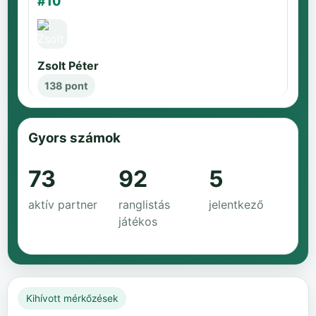
#10
Zsolt Péter
138 pont
Gyors számok
73
92
5
aktív partner
ranglistás
jelentkező
játékos
Kihívott mérkőzések