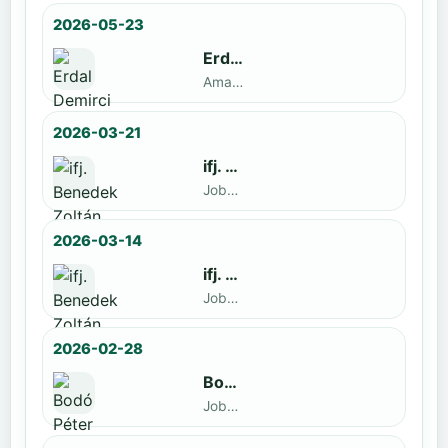
2026-05-23
Erdal Demirci
Amatőr · döntős: Enyedi Gergely
2026-03-21
ifj. Benedek Zoltán
Jobbak · döntős: Szatmári István
2026-03-14
ifj. Benedek Zoltán
Jobbak · döntős: id. Benedek Zoltán
2026-02-28
Bodó Péter
Jobbak · döntős: Kocsó Sándor