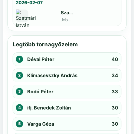
2026-02-07
Szatmári István
Jobbak · döntős: Kiss Barnabás
Legtöbb tornagyőzelem
Dévai Péter
40
Klimasevszky András
34
Bodó Péter
33
ifj. Benedek Zoltán
30
Varga Géza
30