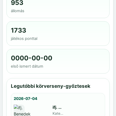
953
állomás
1733
játékos ponttal
0000-00-00
első ismert dátum
Legutóbbi körverseny-győztesek
2026-07-04
ifj. Benedek Zoltán
Kategoria1 neve · döntős: Lajkó Hunor