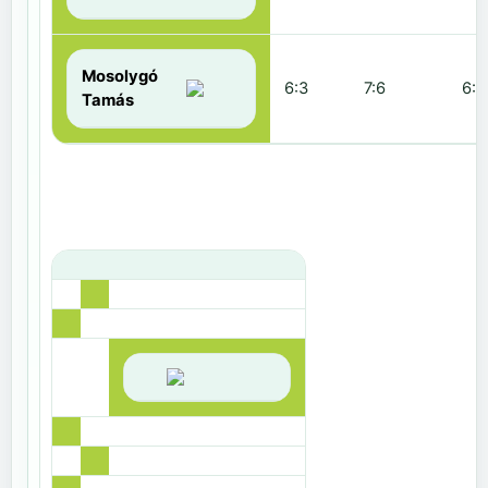
Mosolygó
6:3
7:6
6:1
Tamás