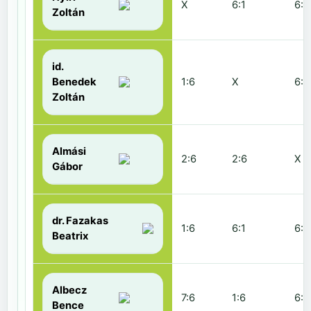
X
6:1
6:2
Zoltán
id.
Benedek
1:6
X
6:2
Zoltán
Almási
2:6
2:6
X
Gábor
dr. Fazakas
1:6
6:1
6:0
Beatrix
Albecz
7:6
1:6
6:3
Bence