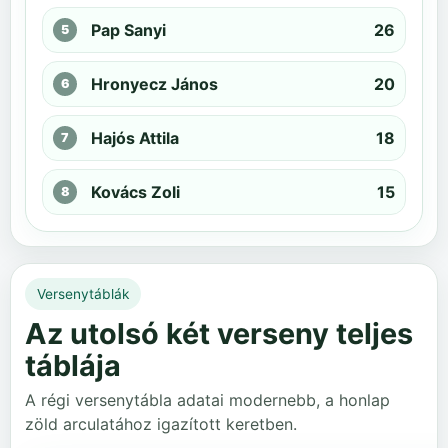
Pap Sanyi
26
Hronyecz János
20
Hajós Attila
18
Kovács Zoli
15
Versenytáblák
Az utolsó két verseny teljes
táblája
A régi versenytábla adatai modernebb, a honlap
zöld arculatához igazított keretben.