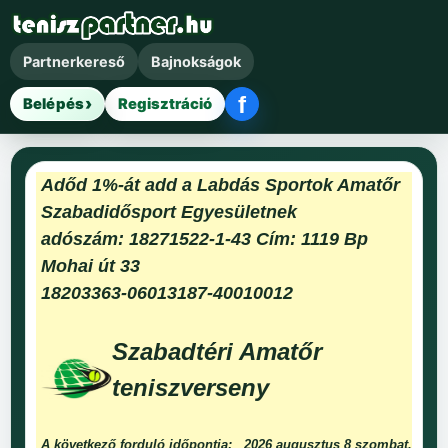
Partnerkereső
Bajnokságok
f
Belépés
Regisztráció
Facebook belépés
Adőd 1%-át add a Labdás Sportok Amatőr
Szabadidősport Egyesületnek
adószám: 18271522-1-43 Cím: 1119 Bp
Mohai út 33
18203363-06013187-40010012
Szabadtéri Amatőr
teniszverseny
A következő forduló időpontja:
2026 augusztus 8 szombat.