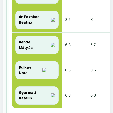
dr. Fazakas
3:6
X
Beatrix
Kende
6:3
5:7
Mátyás
Külkey
0:6
0:6
Nóra
Gyarmati
0:6
0:6
Katalin