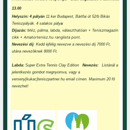
13.00
Helyszín: 4 pályán
11.ker Budapest, Bártfai út 52/b Bikás
Teniszpályák. 4 salakos pály
a
Méz, pálma, labda, választhatóan + Teniszmagazin
Díjazás:
cikk + Amatortenisz.hu ranglista pont.
Nevezési díj
: Kedd èjfèlig nevezve a nevezèsi díj 7000 Ft,
utána nevezôknek 8000 Ft.
Labda:
Super Extra Tennis Clay Edition
Nevezés:
Listánál a
jelentkezés gombot megnyomva, vagy a
verseny[kukac]teniszpartner.hu email címen. Maximum 20 fő
nevezhet!