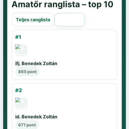
Amatőr ranglista – top 10
Teljes ranglista
Régi oldal
#1
ifj. Benedek Zoltán
865 pont
#2
id. Benedek Zoltán
671 pont