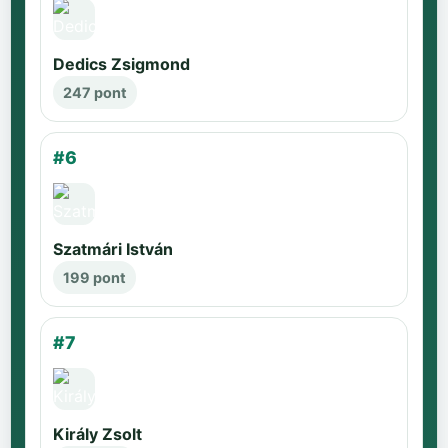
Dedics Zsigmond
247 pont
#6
Szatmári István
199 pont
#7
Király Zsolt