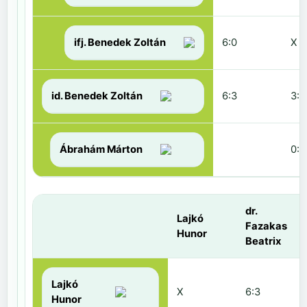
ifj. Benedek Zoltán
6:0
X
id. Benedek Zoltán
6:3
3:6
Ábrahám Márton
0:6
dr.
Lajkó
Fazakas
Hunor
Beatrix
Lajkó
X
6:3
Hunor