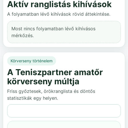
Aktív ranglistás kihívások
A folyamatban lévő kihívások rövid áttekintése.
Most nincs folyamatban lévő kihívásos
mérkőzés.
Körverseny történelem
A Teniszpartner amatőr
körverseny múltja
Friss győztesek, örökranglista és döntős
statisztikák egy helyen.
Teljes történelem