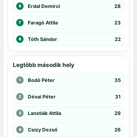
Erdal Demirci
28
Faragó Attila
23
Tóth Sándor
22
Legtöbb második hely
Bodó Péter
35
Dévai Péter
31
Lanstiák Attila
29
Csizy Dezső
26