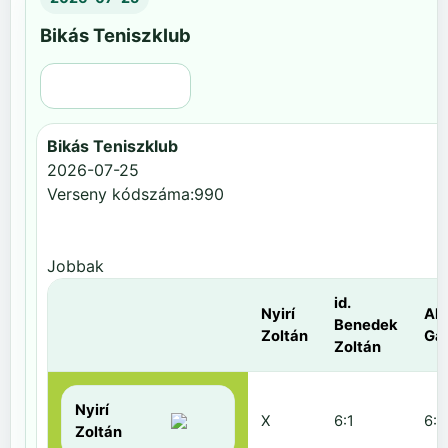
Bikás Teniszklub
Régi nézet
Bikás Teniszklub
2026-07-25
Verseny kódszáma:990
Jobbak
id.
Nyirí
Al
Benedek
Zoltán
Gá
Zoltán
Nyirí
X
6:1
6:2
Zoltán