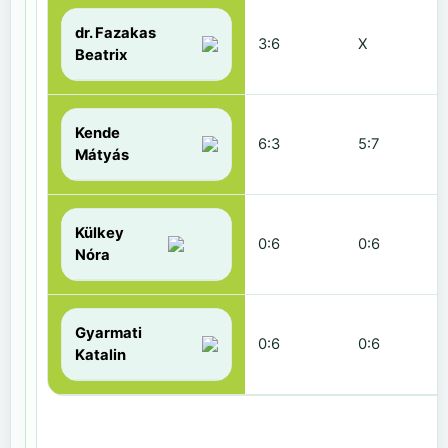
dr. Fazakas
3:6
X
Beatrix
Kende
6:3
5:7
Mátyás
Külkey
0:6
0:6
Nóra
Gyarmati
0:6
0:6
Katalin