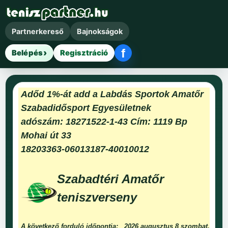
Partnerkereső
Bajnokságok
f
Belépés
Regisztráció
Facebook belépés
Adőd 1%-át add a Labdás Sportok Amatőr
Szabadidősport Egyesületnek
adószám: 18271522-1-43 Cím: 1119 Bp
Mohai út 33
18203363-06013187-40010012
Szabadtéri Amatőr
teniszverseny
A következő forduló időpontja:
2026 augusztus 8 szombat.