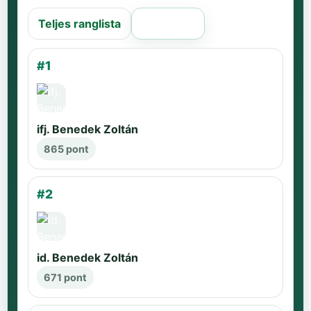
Teljes ranglista
Régi oldal
#1
ifj. Benedek Zoltán
865 pont
#2
id. Benedek Zoltán
671 pont