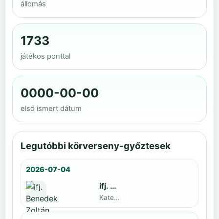
állomás
1733
játékos ponttal
0000-00-00
első ismert dátum
Legutóbbi körverseny-győztesek
2026-07-04
ifj. Benedek Zoltán
Kategoria1 neve · döntős: Lajkó Hunor