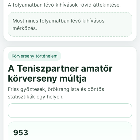
A folyamatban lévő kihívások rövid áttekintése.
Most nincs folyamatban lévő kihívásos
mérkőzés.
Körverseny történelem
A Teniszpartner amatőr
körverseny múltja
Friss győztesek, örökranglista és döntős
statisztikák egy helyen.
Teljes történelem
953