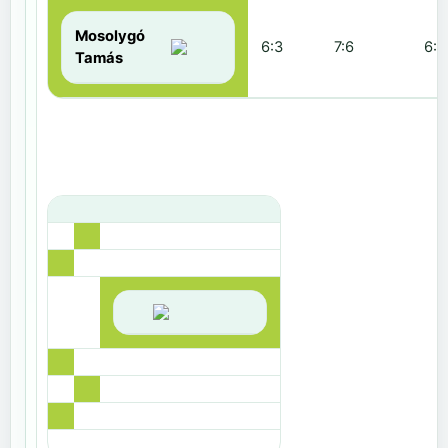
Mosolygó
6:3
7:6
6:1
Tamás