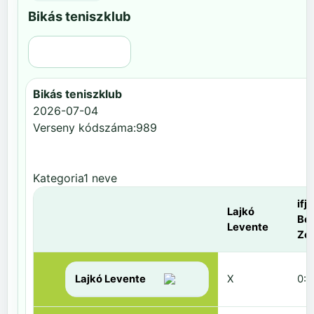
Bikás teniszklub
Régi nézet
Bikás teniszklub
2026-07-04
Verseny kódszáma:989
Kategoria1 neve
ifj.
Lajkó
Be
Levente
Zol
Lajkó Levente
X
0:6