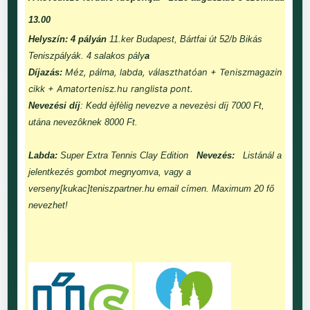
13.00
Helyszín: 4 pályán
11.ker Budapest, Bártfai út 52/b Bikás
Teniszpályák. 4 salakos pály
a
Méz, pálma, labda, választhatóan + Teniszmagazin
Díjazás:
cikk + Amatortenisz.hu ranglista pont.
Nevezési díj
: Kedd èjfèlig nevezve a nevezèsi díj 7000 Ft,
utána nevezôknek 8000 Ft.
Labda:
Super Extra Tennis Clay Edition
Nevezés:
Listánál a
jelentkezés gombot megnyomva, vagy a
verseny[kukac]teniszpartner.hu email címen. Maximum 20 fő
nevezhet!