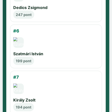
Dedics Zsigmond
247 pont
#6
Szatmári István
199 pont
#7
Király Zsolt
194 pont