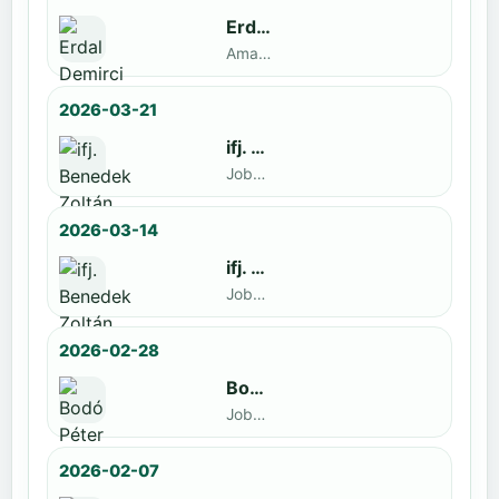
Erdal Demirci
Amatőr · döntős: Enyedi Gergely
2026-03-21
ifj. Benedek Zoltán
Jobbak · döntős: Szatmári István
2026-03-14
ifj. Benedek Zoltán
Jobbak · döntős: id. Benedek Zoltán
2026-02-28
Bodó Péter
Jobbak · döntős: Kocsó Sándor
2026-02-07