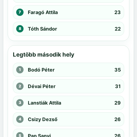
Faragó Attila
23
Tóth Sándor
22
Legtöbb második hely
Bodó Péter
35
Dévai Péter
31
Lanstiák Attila
29
Csizy Dezső
26
Pap Sanyi
26