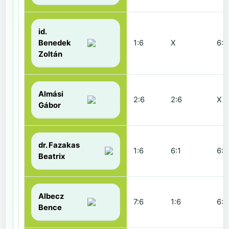
id.
Benedek
1:6
X
6:2
Zoltán
Almási
2:6
2:6
X
Gábor
dr. Fazakas
1:6
6:1
6:0
Beatrix
Albecz
7:6
1:6
6:3
Bence