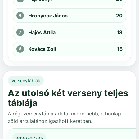
Hronyecz János
20
Hajós Attila
18
Kovács Zoli
15
Versenytáblák
Az utolsó két verseny teljes
táblája
A régi versenytábla adatai modernebb, a honlap
zöld arculatához igazított keretben.
2026-07-25