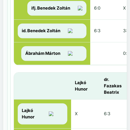
ifj. Benedek Zoltán
6:0
X
id. Benedek Zoltán
6:3
3:6
Ábrahám Márton
0:6
dr.
Lajkó
Fazakas
Hunor
Beatrix
Lajkó
X
6:3
Hunor