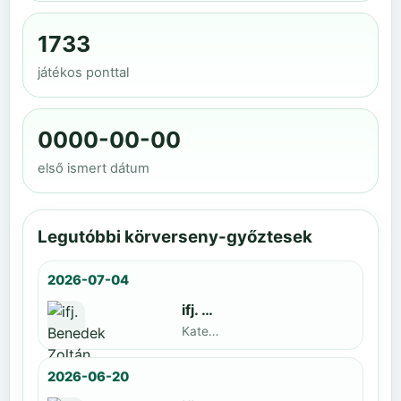
1733
játékos ponttal
0000-00-00
első ismert dátum
Legutóbbi körverseny-győztesek
2026-07-04
ifj. Benedek Zoltán
Kategoria1 neve · döntős: Lajkó Hunor
2026-06-20