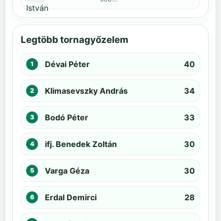
Legtöbb tornagyőzelem
Dévai Péter
40
Klimasevszky András
34
Bodó Péter
33
ifj. Benedek Zoltán
30
Varga Géza
30
Erdal Demirci
28