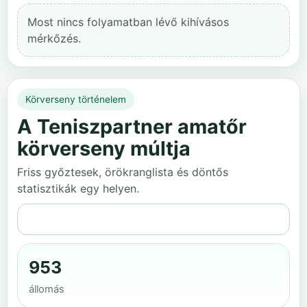
Most nincs folyamatban lévő kihívásos
mérkőzés.
Körverseny történelem
A Teniszpartner amatőr
körverseny múltja
Friss győztesek, örökranglista és döntős
statisztikák egy helyen.
Teljes történelem
953
állomás