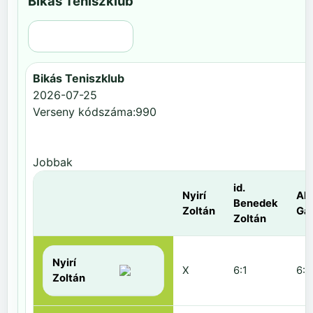
Bikás Teniszklub
Régi nézet
Bikás Teniszklub
2026-07-25
Verseny kódszáma:990
Jobbak
id.
Nyirí
Al
Benedek
Zoltán
Gá
Zoltán
Nyirí
X
6:1
6:2
Zoltán