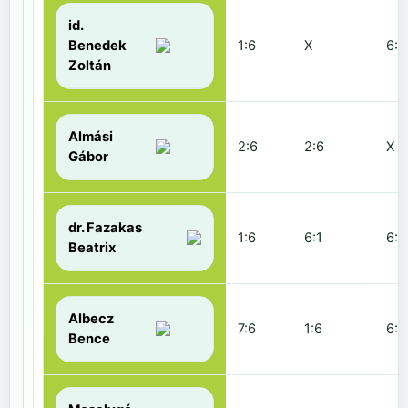
id.
Benedek
1:6
X
6:2
Zoltán
Almási
2:6
2:6
X
Gábor
dr. Fazakas
1:6
6:1
6:0
Beatrix
Albecz
7:6
1:6
6:3
Bence