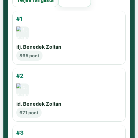
Teljes ranglista
Régi oldal
#1
ifj. Benedek Zoltán
865 pont
#2
id. Benedek Zoltán
671 pont
#3