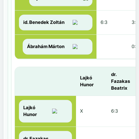
id. Benedek Zoltán
6:3
3:6
Ábrahám Márton
0:6
dr.
Lajkó
Fazakas
Hunor
Beatrix
Lajkó
X
6:3
Hunor
dr. Fazakas