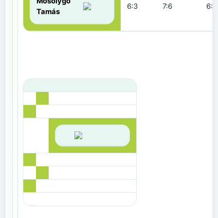
Mosolygó
6:3
7:6
6:1
Tamás