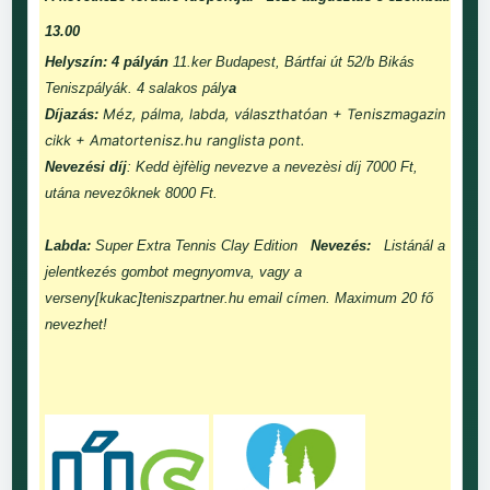
13.00
Helyszín: 4 pályán
11.ker Budapest, Bártfai út 52/b Bikás
Teniszpályák. 4 salakos pály
a
Méz, pálma, labda, választhatóan + Teniszmagazin
Díjazás:
cikk + Amatortenisz.hu ranglista pont.
Nevezési díj
: Kedd èjfèlig nevezve a nevezèsi díj 7000 Ft,
utána nevezôknek 8000 Ft.
Labda:
Super Extra Tennis Clay Edition
Nevezés:
Listánál a
jelentkezés gombot megnyomva, vagy a
verseny[kukac]teniszpartner.hu email címen. Maximum 20 fő
nevezhet!