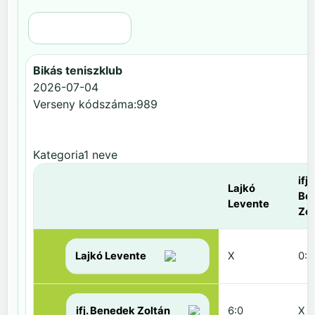
Régi nézet
Bikás teniszklub
2026-07-04
Verseny kódszáma:989
Kategoria1 neve
ifj.
Lajkó
Be
Levente
Zol
Lajkó Levente
X
0:6
ifj. Benedek Zoltán
6:0
X