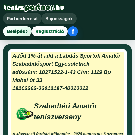
Partnerkereső
Bajnokságok
f
Belépés
Regisztráció
Facebook belépés
Adőd 1%-át add a Labdás Sportok Amatőr
Szabadidősport Egyesületnek
adószám: 18271522-1-43 Cím: 1119 Bp
Mohai út 33
18203363-06013187-40010012
Szabadtéri Amatőr
teniszverseny
A következő forduló időpontja:
2026 augusztus 8 szombat.