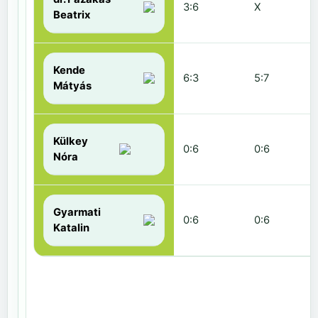
3:6
X
Beatrix
Kende
6:3
5:7
Mátyás
Külkey
0:6
0:6
Nóra
Gyarmati
0:6
0:6
Katalin