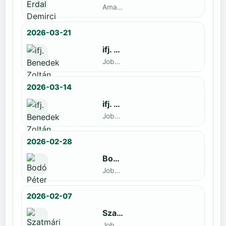
Amatőr · döntős: Enyedi Gergely
2026-03-21
ifj. Benedek Zoltán
Jobbak · döntős: Szatmári István
2026-03-14
ifj. Benedek Zoltán
Jobbak · döntős: id. Benedek Zoltán
2026-02-28
Bodó Péter
Jobbak · döntős: Kocsó Sándor
2026-02-07
Szatmári István
Jobbak · döntős: Kiss Barnabás