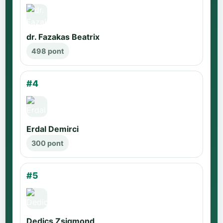
dr. Fazakas Beatrix
498 pont
#4
Erdal Demirci
300 pont
#5
Dedics Zsigmond