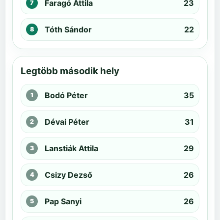
Faragó Attila
23
Tóth Sándor
22
Legtöbb második hely
Bodó Péter
35
Dévai Péter
31
Lanstiák Attila
29
Csizy Dezső
26
Pap Sanyi
26