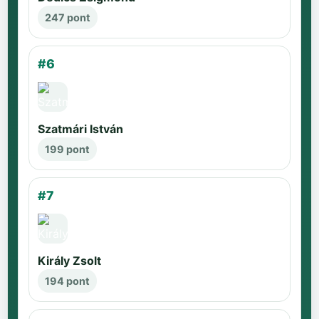
247 pont
#6
Szatmári István
199 pont
#7
Király Zsolt
194 pont