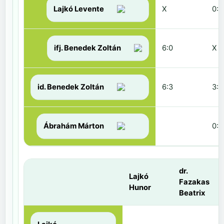
Lajkó Levente
X
0:6
ifj. Benedek Zoltán
6:0
X
id. Benedek Zoltán
6:3
3:6
Ábrahám Márton
0:6
dr.
Lajkó
Fazakas
Hunor
Beatrix