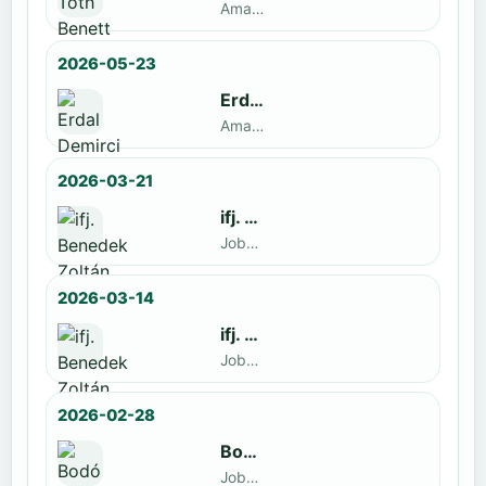
Amatőr · döntős: ifj. Benedek Zoltán
2026-05-23
Erdal Demirci
Amatőr · döntős: Enyedi Gergely
2026-03-21
ifj. Benedek Zoltán
Jobbak · döntős: Szatmári István
2026-03-14
ifj. Benedek Zoltán
Jobbak · döntős: id. Benedek Zoltán
2026-02-28
Bodó Péter
Jobbak · döntős: Kocsó Sándor