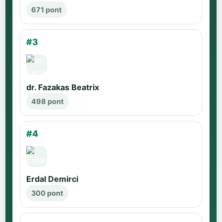
671 pont
#3
dr. Fazakas Beatrix
498 pont
#4
Erdal Demirci
300 pont