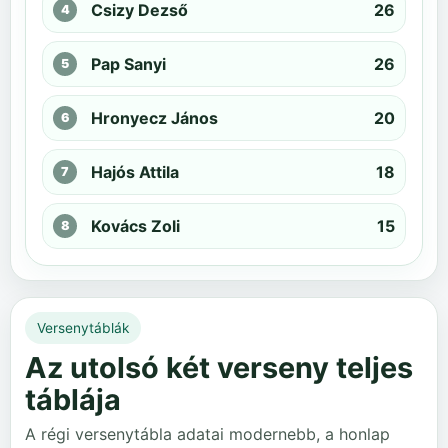
Csizy Dezső
26
Pap Sanyi
26
Hronyecz János
20
Hajós Attila
18
Kovács Zoli
15
Versenytáblák
Az utolsó két verseny teljes
táblája
A régi versenytábla adatai modernebb, a honlap