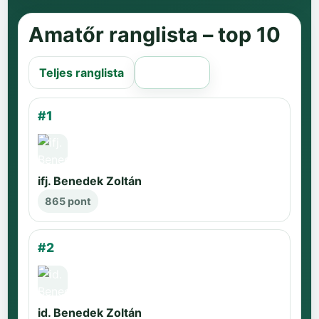
Amatőr ranglista – top 10
Teljes ranglista
Régi oldal
#1
ifj. Benedek Zoltán
865 pont
#2
id. Benedek Zoltán