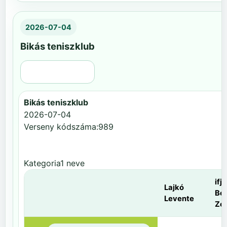
2026-07-04
Bikás teniszklub
Régi nézet
Bikás teniszklub
2026-07-04
Verseny kódszáma:989
Kategoria1 neve
ifj.
Lajkó
Be
Levente
Zol