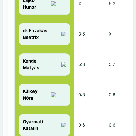
Lajkó
X
6:3
Hunor
dr. Fazakas
3:6
X
Beatrix
Kende
6:3
5:7
Mátyás
Külkey
0:6
0:6
Nóra
Gyarmati
0:6
0:6
Katalin