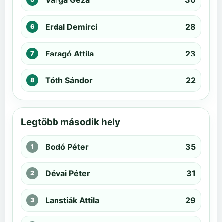
Varga Géza
30
Erdal Demirci
28
Faragó Attila
23
Tóth Sándor
22
Legtöbb második hely
Bodó Péter
35
Dévai Péter
31
Lanstiák Attila
29