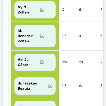
Nyirí
X
6:1
6:2
Zoltán
id.
Benedek
1:6
X
6:2
Zoltán
Almási
2:6
2:6
X
Gábor
dr. Fazakas
1:6
6:1
6:0
Beatrix