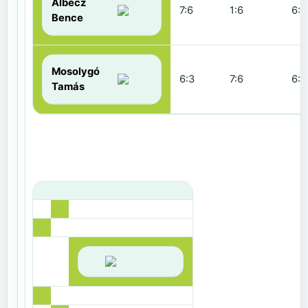
Albecz
7:6
1:6
6:3
Bence
Mosolygó
6:3
7:6
6:1
Tamás