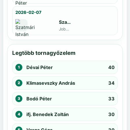
2026-02-07
Szatmári István
Jobbak · döntős: Kiss Barnabás
Legtöbb tornagyőzelem
Dévai Péter
40
Klimasevszky András
34
Bodó Péter
33
ifj. Benedek Zoltán
30