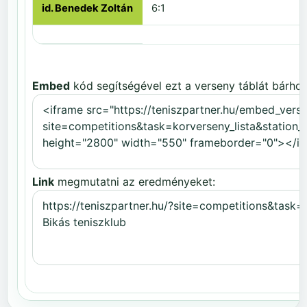
id. Benedek Zoltán
6:1
Embed
kód segítségével ezt a verseny táblát bárhov
Link
megmutatni az eredményeket: