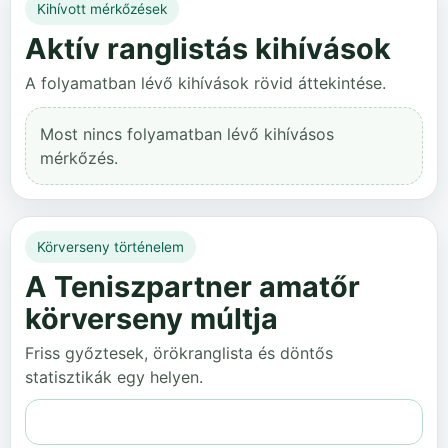
Kihívott mérkőzések
Aktív ranglistás kihívások
A folyamatban lévő kihívások rövid áttekintése.
Most nincs folyamatban lévő kihívásos
mérkőzés.
Körverseny történelem
A Teniszpartner amatőr
körverseny múltja
Friss győztesek, örökranglista és döntős
statisztikák egy helyen.
Teljes történelem