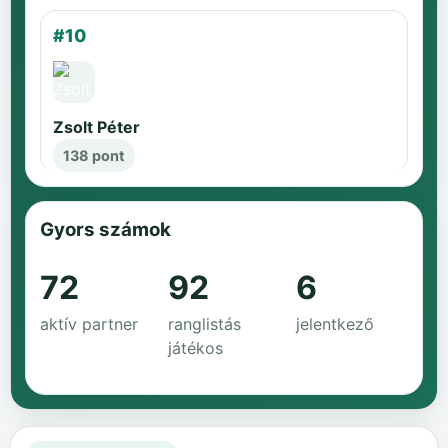
#10
Zsolt Péter
138 pont
Gyors számok
72
92
6
aktív partner
ranglistás
jelentkező
játékos