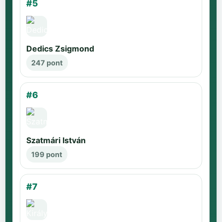
#5
Dedics Zsigmond
247 pont
#6
Szatmári István
199 pont
#7