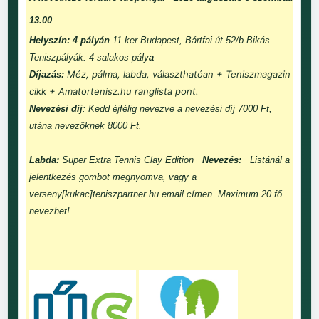
13.00
Helyszín: 4 pályán
11.ker Budapest, Bártfai út 52/b Bikás
Teniszpályák. 4 salakos pály
a
Méz, pálma, labda, választhatóan + Teniszmagazin
Díjazás:
cikk + Amatortenisz.hu ranglista pont.
Nevezési díj
: Kedd èjfèlig nevezve a nevezèsi díj 7000 Ft,
utána nevezôknek 8000 Ft.
Labda:
Super Extra Tennis Clay Edition
Nevezés:
Listánál a
jelentkezés gombot megnyomva, vagy a
verseny[kukac]teniszpartner.hu email címen. Maximum 20 fő
nevezhet!