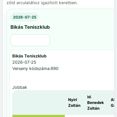
zöld arculatához igazított keretben.
2026-07-25
Bikás Teniszklub
Régi nézet
Bikás Teniszklub
2026-07-25
Verseny kódszáma:990
Jobbak
id.
Nyirí
Al
Benedek
Zoltán
Gá
Zoltán