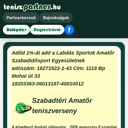
Partnerkereső
Bajnokságok
f
Belépés
Regisztráció
Facebook belépés
Adőd 1%-át add a Labdás Sportok Amatőr
Szabadidősport Egyesületnek
adószám: 18271522-1-43 Cím: 1119 Bp
Mohai út 33
18203363-06013187-40010012
Szabadtéri Amatőr
teniszverseny
A következő forduló időpontja:
2026 augusztus 8 szombat.