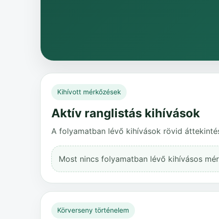
Kihívott mérkőzések
Aktív ranglistás kihívások
A folyamatban lévő kihívások rövid áttekinté
Most nincs folyamatban lévő kihívásos mé
Körverseny történelem