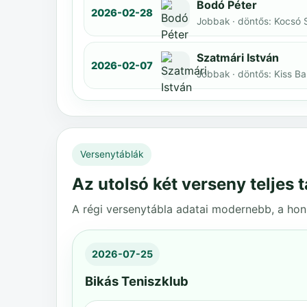
Bodó Péter
2026-02-28
Jobbak · döntős: Kocsó 
Szatmári István
2026-02-07
Jobbak · döntős: Kiss B
Versenytáblák
Az utolsó két verseny teljes t
A régi versenytábla adatai modernebb, a honl
2026-07-25
Bikás Teniszklub