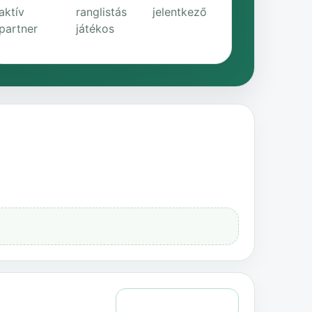
aktív
ranglistás
jelentkező
partner
játékos
Teljes történelem