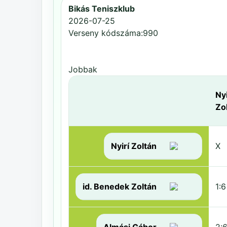
Bikás Teniszklub
2026-07-25
Verseny kódszáma:990
Jobbak
Nyi
Zo
Nyirí Zoltán
X
id. Benedek Zoltán
1:6