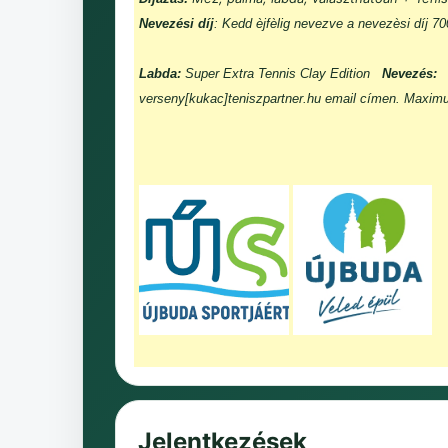
Nevezési díj
: Kedd èjfèlig nevezve a nevezèsi díj 7
Labda:
Super Extra Tennis Clay Edition
Nevezés:
verseny[kukac]teniszpartner.hu email címen. Maxim
Jelentkezések