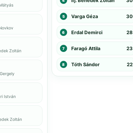
ifj. Benedek Zoltán
30
 Mátyás
Varga Géza
30
 Novkov
Erdal Demirci
28
Faragó Attila
23
nedek Zoltán
Tóth Sándor
22
 Gergely
i István
nedek Zoltán