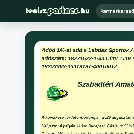
Partnerkeres
Adőd 1%-át add a Labdás Sportok 
adószám: 18271522-1-43 Cím: 1119 
18203363-06013187-40010012
Szabadtéri Amat
A következő forduló időpontja:
2026 augusztus 
Helyszín: 4 pályán
11.ker Budapest, Bártfai út 52/b
Méz, pálma, labda, választhatóan + Tenis
Díjazás: