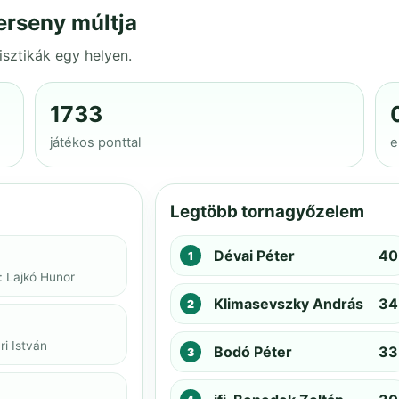
erseny múltja
isztikák egy helyen.
1733
játékos ponttal
e
Legtöbb tornagyőzelem
Dévai Péter
40
: Lajkó Hunor
Klimasevszky András
34
i István
Bodó Péter
33