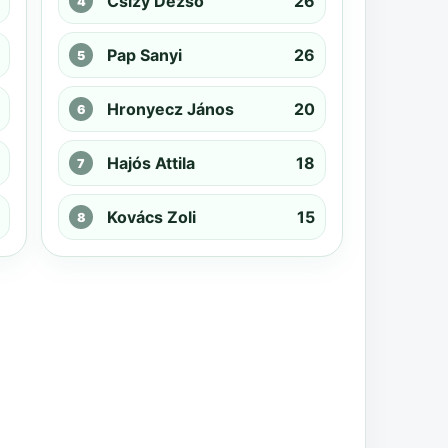
Csizy Dezső
26
Pap Sanyi
26
Hronyecz János
20
Hajós Attila
18
Kovács Zoli
15