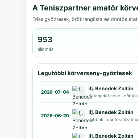
A Teniszpartner amatőr körv
Friss győztesek, örökranglista és döntős stat
953
állomás
Legutóbbi körverseny-győztesek
ifj. Benedek Zoltán
2026-07-04
Kategoria1 neve · döntős
ifj. Benedek Zoltán
2026-06-20
Jobbak · döntős: Szatmár
ifj. Benedek Zoltán