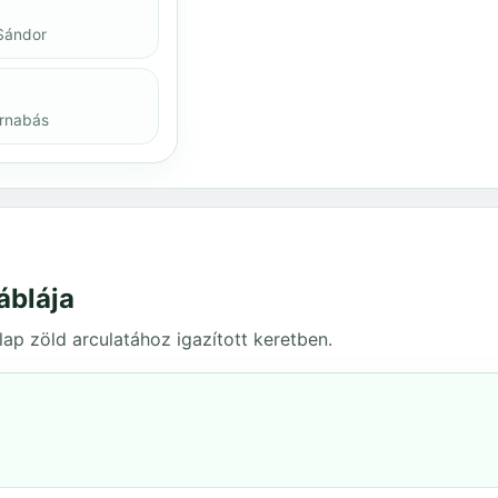
Sándor
arnabás
áblája
ap zöld arculatához igazított keretben.