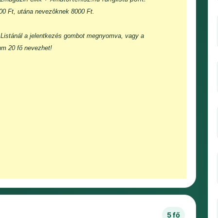
000 Ft, utána nevezôknek 8000 Ft.
Listánál a jelentkezés gombot megnyomva, vagy a
um 20 fő nevezhet!
5 fő