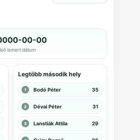
0000-00-00
lső ismert dátum
Legtöbb második hely
Bodó Péter
35
Dévai Péter
31
Lanstiák Attila
29