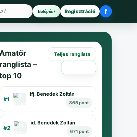
f
Regisztráció
Belépés
Facebook be
Amatőr
Teljes ranglista
ranglista –
Régi oldal
top 10
ifj. Benedek Zoltán
#1
865 pont
id. Benedek Zoltán
#2
671 pont