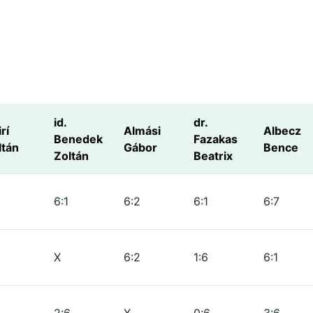
id.
dr.
rí
Almási
Albecz
Benedek
Fazakas
ltán
Gábor
Bence
Zoltán
Beatrix
6:1
6:2
6:1
6:7
X
6:2
1:6
6:1