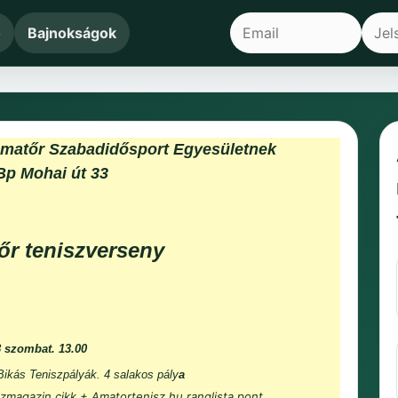
ő
Bajnokságok
Amatőr Szabadidősport Egyesületnek
Bp Mohai út 33
őr teniszverseny
8 szombat. 13.00
 Bikás Teniszpályák. 4 salakos pály
a
zmagazin cikk + Amatortenisz.hu ranglista pont.