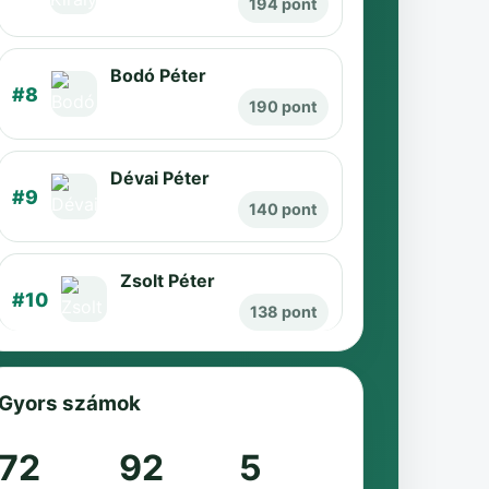
194 pont
Bodó Péter
#8
190 pont
Dévai Péter
#9
140 pont
Zsolt Péter
#10
138 pont
Gyors számok
72
92
5