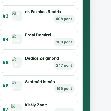
dr. Fazakas Beatrix
#3
498 pont
Erdal Demirci
#4
300 pont
Dedics Zsigmond
#5
247 pont
Szatmári István
#6
199 pont
Király Zsolt
#7