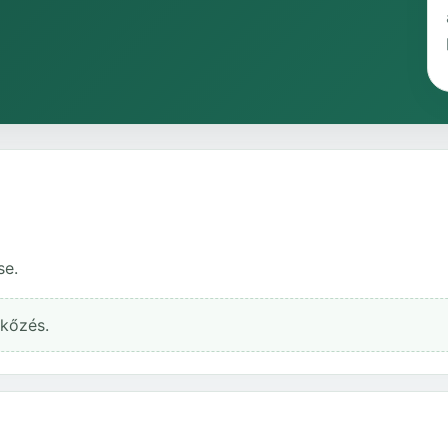
se.
rkőzés.