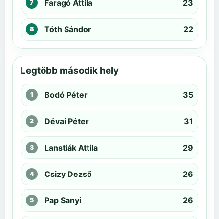
Faragó Attila
23
Tóth Sándor
22
Legtöbb második hely
Bodó Péter
35
Dévai Péter
31
Lanstiák Attila
29
Csizy Dezső
26
Pap Sanyi
26