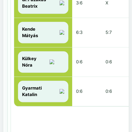
3:6
X
Beatrix
Kende
6:3
5:7
Mátyás
Külkey
0:6
0:6
Nóra
Gyarmati
0:6
0:6
Katalin