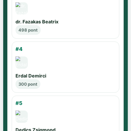
dr. Fazakas Beatrix
498 pont
#4
Erdal Demirci
300 pont
#5
Dedics Zsigmond