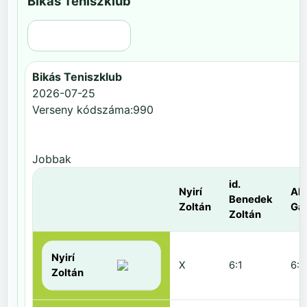
Bikás Teniszklub
Régi nézet
Bikás Teniszklub
2026-07-25
Verseny kódszáma:990
Jobbak
id.
Nyirí
Al
Benedek
Zoltán
Gá
Zoltán
Nyirí
X
6:1
6:2
Zoltán