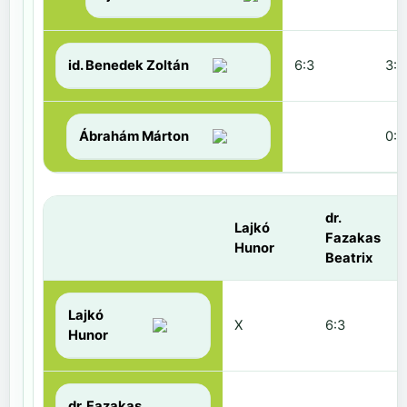
id. Benedek Zoltán
6:3
3:6
Ábrahám Márton
0:6
dr.
Lajkó
Fazakas
Hunor
Beatrix
Lajkó
X
6:3
Hunor
dr. Fazakas