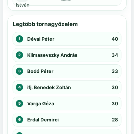
Legtöbb tornagyőzelem
Dévai Péter
40
Klimasevszky András
34
Bodó Péter
33
ifj. Benedek Zoltán
30
Varga Géza
30
Erdal Demirci
28