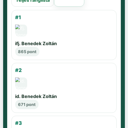
Teljes ranglista
Régi oldal
#1
ifj. Benedek Zoltán
865 pont
#2
id. Benedek Zoltán
671 pont
#3