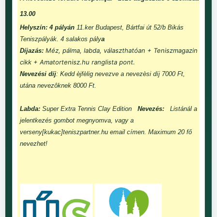
13.00
Helyszín: 4 pályán
11.ker Budapest, Bártfai út 52/b Bikás
Teniszpályák. 4 salakos pály
a
Méz, pálma, labda, választhatóan + Teniszmagazin
Díjazás:
cikk + Amatortenisz.hu ranglista pont.
Nevezési díj
: Kedd èjfèlig nevezve a nevezèsi díj 7000 Ft,
utána nevezôknek 8000 Ft.
Labda:
Super Extra Tennis Clay Edition
Nevezés:
Listánál a
jelentkezés gombot megnyomva, vagy a
verseny[kukac]teniszpartner.hu email címen. Maximum 20 fő
nevezhet!