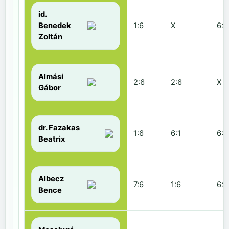
id.
Benedek
1:6
X
6:2
Zoltán
Almási
2:6
2:6
X
Gábor
dr. Fazakas
1:6
6:1
6:0
Beatrix
Albecz
7:6
1:6
6:3
Bence