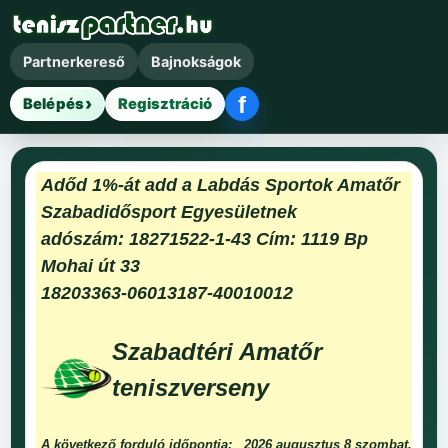
Partnerkereső
Bajnokságok
f
Belépés
Regisztráció
Facebook belépés
Adőd 1%-át add a Labdás Sportok Amatőr
Szabadidősport Egyesületnek
adószám: 18271522-1-43 Cím: 1119 Bp
Mohai út 33
18203363-06013187-40010012
Szabadtéri Amatőr
teniszverseny
A következő forduló időpontja:
2026 augusztus 8 szombat.