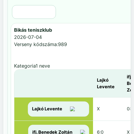
Régi nézet
Bikás teniszklub
2026-07-04
Verseny kódszáma:989
Kategoria1 neve
ifj.
Lajkó
Be
Levente
Zol
Lajkó Levente
X
0:6
ifj. Benedek Zoltán
6:0
X