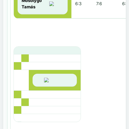
Mosolygó
6:3
7:6
6:1
Tamás