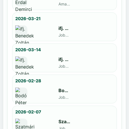
Amatőr · döntős: Enyedi Gergely
2026-03-21
ifj. Benedek Zoltán
Jobbak · döntős: Szatmári István
2026-03-14
ifj. Benedek Zoltán
Jobbak · döntős: id. Benedek Zoltán
2026-02-28
Bodó Péter
Jobbak · döntős: Kocsó Sándor
2026-02-07
Szatmári István
Jobbak · döntős: Kiss Barnabás