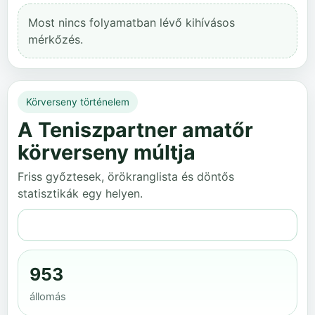
Most nincs folyamatban lévő kihívásos
mérkőzés.
Körverseny történelem
A Teniszpartner amatőr
körverseny múltja
Friss győztesek, örökranglista és döntős
statisztikák egy helyen.
Teljes történelem
953
állomás