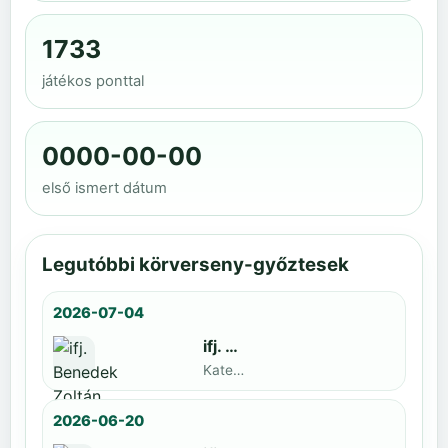
1733
játékos ponttal
0000-00-00
első ismert dátum
Legutóbbi körverseny-győztesek
2026-07-04
ifj. Benedek Zoltán
Kategoria1 neve · döntős: Lajkó Hunor
2026-06-20