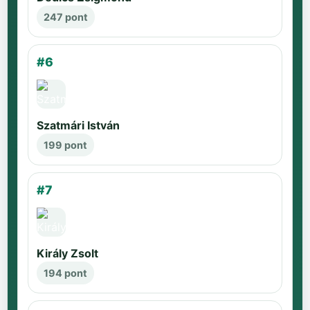
247 pont
#6
Szatmári István
199 pont
#7
Király Zsolt
194 pont